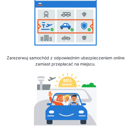
Zarezerwuj samochód z odpowiednim ubezpieczeniem online
zamiast przepłacać na miejscu.