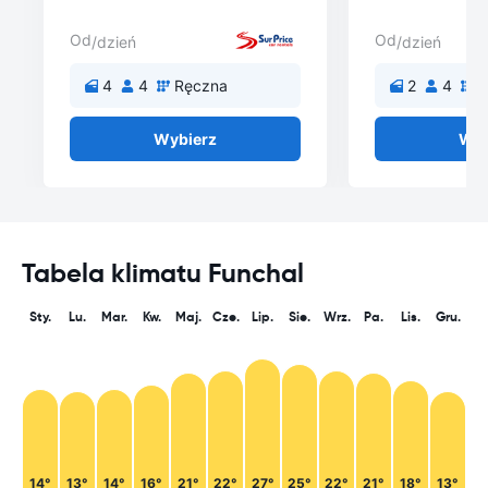
Od
Od
/dzień
/dzień
4
4
Ręczna
2
4
R
Wybierz
Wyb
Tabela klimatu Funchal
Sty.
Lu.
Mar.
Kw.
Maj.
Cze.
Lip.
Sie.
Wrz.
Pa.
Lis.
Gru.
14°
13°
14°
16°
21°
22°
27°
25°
22°
21°
18°
13°