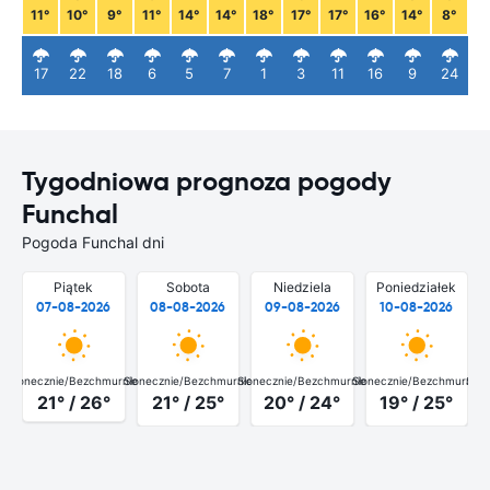
11°
10°
9°
11°
14°
14°
18°
17°
17°
16°
14°
8°
17
22
18
6
5
7
1
3
11
16
9
24
Tygodniowa prognoza pogody
Funchal
Pogoda Funchal dni
Piątek
Sobota
Niedziela
Poniedziałek
07-08-2026
08-08-2026
09-08-2026
10-08-2026
Słonecznie/Bezchmurnie
Słonecznie/Bezchmurnie
Słonecznie/Bezchmurnie
Słonecznie/Bezchmurnie
Słon
21° / 26°
21° / 25°
20° / 24°
19° / 25°