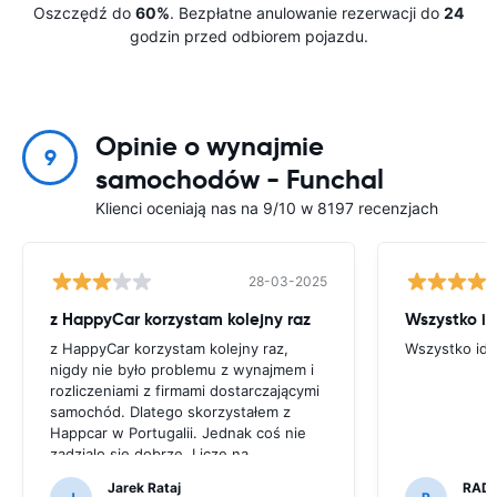
Oszczędź do
60%
. Bezpłatne anulowanie rezerwacji do
24
godzin przed odbiorem pojazdu.
Opinie o wynajmie
9
samochodów - Funchal
Klienci oceniają nas na 9/10 w 8197 recenzjach
28-03-2025
z HappyCar korzystam kolejny raz
Wszystko id
z HappyCar korzystam kolejny raz,
Wszystko ide
nigdy nie było problemu z wynajmem i
rozliczeniami z firmami dostarczającymi
samochód. Dlatego skorzystałem z
Happcar w Portugalii. Jednak coś nie
zadzialo się dobrze. Liczę na
wyjaśnienie sprawy.
Jarek Rataj
RAD