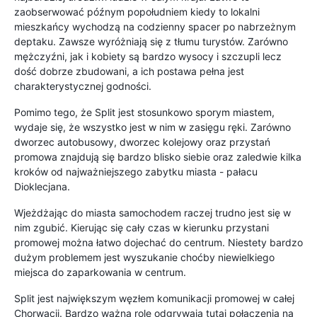
zaobserwować późnym popołudniem kiedy to lokalni
mieszkańcy wychodzą na codzienny spacer po nabrzeżnym
deptaku. Zawsze wyróżniają się z tłumu turystów. Zarówno
mężczyźni, jak i kobiety są bardzo wysocy i szczupli lecz
dość dobrze zbudowani, a ich postawa pełna jest
charakterystycznej godności.
Pomimo tego, że Split jest stosunkowo sporym miastem,
wydaje się, że wszystko jest w nim w zasięgu ręki. Zarówno
dworzec autobusowy, dworzec kolejowy oraz przystań
promowa znajdują się bardzo blisko siebie oraz zaledwie kilka
kroków od najważniejszego zabytku miasta - pałacu
Dioklecjana.
Wjeżdżając do miasta samochodem raczej trudno jest się w
nim zgubić. ­Kierując się cały czas w kierunku przystani
promowej można łatwo dojechać do centrum. Niestety bardzo
dużym problemem jest wyszukanie choćby niewielkiego
miejsca do zaparkowania w centrum.
Split jest największym węzłem komunikacji promowej w całej
Chorwacji. Bardzo ważną rolę odgrywają tutaj połączenia na