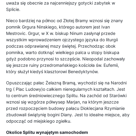
uważa się obecnie za najcenniejszy gotycki zabytek w
Splicie.
Nieco bardziej na północ od Złotej Bramy wznosi się znany
pomnik Grgura Ninskiego, którego autorem jest Ivan
Mestrovic. Grgur, w X w. biskup Ninum zasłynął przede
wszystkim wprowadzeniem ojczystego języka do liturgii
podczas odprawianej mszy świętej. Przechodząc obok
pomnika, warto dotknąć wielkiego palca u stopy biskupa
gdyż podobno przynosi to szczęście. Nieopodal zachowały
się jeszcze ruiny przedromańskiego kościoła św. Eufemii,
który służył kiedyś klasztorowi Benedyktynów.
Opuszczając pałac Żelazną Bramą, wychodzi się na Narodni
trg ( Plac Ludowy)o całkiem nieregularnych kształtach. Jest
to centrum średniowiecznego Splitu. Na zachód od Starówki
wznosi się wzgórze półwysep Marjan, na którym jeszcze
przed rozpoczęciem budowy pałacu Dioklecjana Rzymianie
zbudowali świątynię bogini Diany. Jest to idealne miejsce, aby
odpocząć od miejskiego zgiełku.
Okolice Splitu wynajętym samochodem