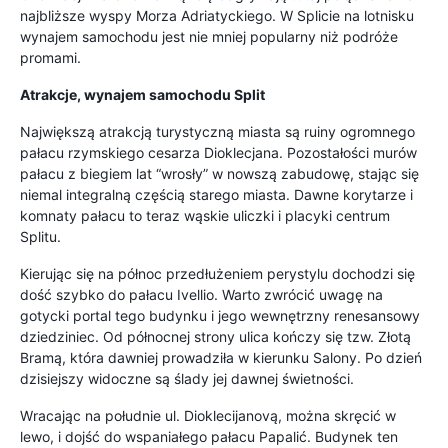
najbliższe wyspy Morza Adriatyckiego. W Splicie na lotnisku
wynajem samochodu jest nie mniej popularny niż podróże
promami.
Atrakcje, wynajem samochodu Split
Największą atrakcją turystyczną miasta są ruiny ogromnego
pałacu ­rzymskiego cesarza Dioklecjana. Pozostałości murów
pałacu z biegiem lat “wrosły” w nowszą zabudowę, stając się
niemal integralną częścią starego miasta. Dawne korytarze i
komnaty pałacu to teraz wąskie uliczki i placyki centrum
Splitu.
Kierując się na północ przedłużeniem perystylu dochodzi się
dość szybko do pałacu Ivellio. Warto zwrócić uwagę na
gotycki portal tego budynku i jego wewnętrzny renesansowy
dziedziniec. Od północnej strony ulica kończy się tzw. Złotą
Bramą, która dawniej prowadziła w kierunku Salony. Po dzień
dzisiejszy widoczne są ślady jej dawnej świetności.
Wracając na południe ul. Dioklecijanovą, można skręcić w
lewo, i dojść do wspaniałego pałacu Papalić. Budynek ten