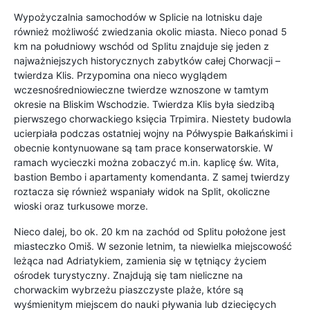
Wypożyczalnia samochodów w Splicie na lotnisku daje
również możliwość zwiedzania okolic miasta. Nieco ponad 5
km na południowy wschód od Splitu znajduje się jeden z
najważniejszych historycznych zabytków całej Chorwacji –
twierdza Klis. Przypomina ona nieco wyglądem
wczesnośredniowieczne twierdze wznoszone w tamtym
okresie na Bliskim Wschodzie. Twierdza Klis była siedzibą
pierwszego chorwackiego księcia Trpimira. Niestety budowla
ucierpiała podczas ostatniej wojny na Półwyspie Bałkańskimi i
obecnie kontynuowane są tam prace konserwatorskie. W
ramach wycieczki można zobaczyć m.in. kaplicę św. Wita,
bastion Bembo i apartamenty komendanta. Z samej twierdzy
roztacza się również wspaniały widok na Split, okoliczne
wioski oraz turkusowe morze.
Nieco dalej, bo ok. 20 km na zachód od Splitu położone jest
miasteczko Omiš. W sezonie letnim, ta niewielka miejscowość
leżąca nad Adriatykiem, zamienia się w tętniący życiem
ośrodek turystyczny. Znajdują się tam nieliczne na
chorwackim wybrzeżu piaszczyste plaże, które są
wyśmienitym miejscem do nauki pływania lub dziecięcych