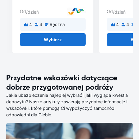
Od
Od
/dzień
/dzień
4
4
Ręczna
4
4
Wybierz
Wyb
Przydatne wskazówki dotyczące
dobrze przygotowanej podróży
Jakie ubezpieczenie najlepiej wybrać i jaki wygląda kwestia
depozytu? Nasze artykuły zawierają przydatne informacje i
wskazówki, które pomogą Ci wypożyczyć samochód
odpowiedni dla Ciebie.