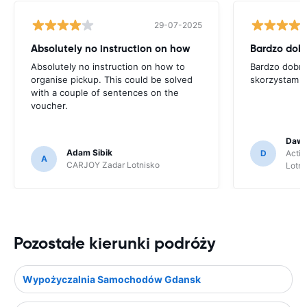
29-07-2025
Absolutely no instruction on how
Absolutely no instruction on how to
Bardzo dobra
organise pickup. This could be solved
skorzystam n
with a couple of sentences on the
voucher.
Dawi
Adam Sibik
D
Activ
A
CARJOY Zadar Lotnisko
Lotni
Pozostałe kierunki podróży
Wypożyczalnia Samochodów Gdansk