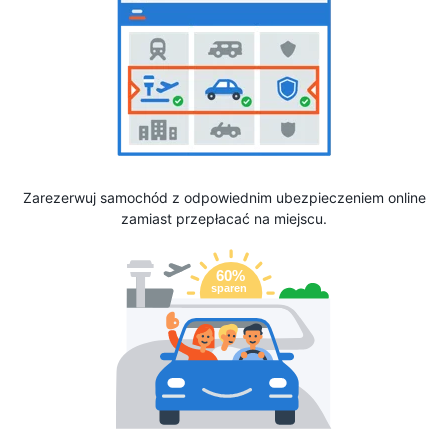
Zarezerwuj samochód z odpowiednim ubezpieczeniem online
zamiast przepłacać na miejscu.