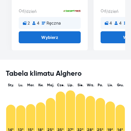
Od
Od
/dzień
/dzień
2
4
Ręczna
4
4
Wybierz
Wyb
Tabela klimatu Alghero
Sty.
Lu.
Mar.
Kw.
Maj.
Cze.
Lip.
Sie.
Wrz.
Pa.
Lis.
Gru.
14°
13°
15°
18°
25°
35°
37°
32°
28°
25°
19°
14°