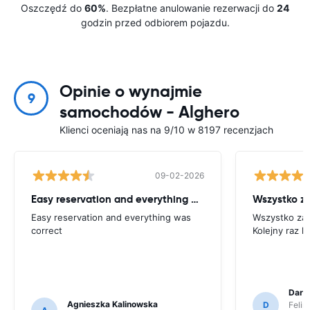
Oszczędź do
60%
. Bezpłatne anulowanie rezerwacji do
24
godzin przed odbiorem pojazdu.
Opinie o wynajmie
9
samochodów - Alghero
Klienci oceniają nas na 9/10 w 8197 recenzjach
09-02-2026
Easy reservation and everything was
Wszystko za
Easy reservation and everything was
Wszystko zała
correct
Kolejny raz k
Dari
Agnieszka Kalinowska
D
Felir