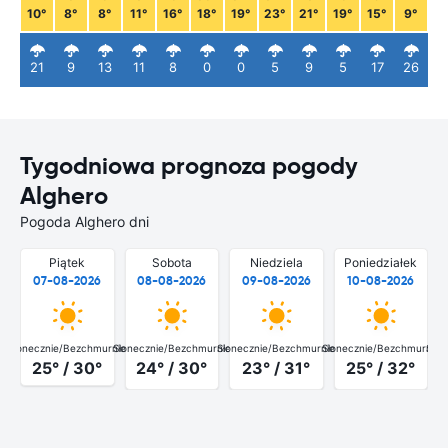
10°
8°
8°
11°
16°
18°
19°
23°
21°
19°
15°
9°
21
9
13
11
8
0
0
5
9
5
17
26
Tygodniowa prognoza pogody
Alghero
Pogoda Alghero dni
Piątek
Sobota
Niedziela
Poniedziałek
07-08-2026
08-08-2026
09-08-2026
10-08-2026
Słonecznie/Bezchmurnie
Słonecznie/Bezchmurnie
Słonecznie/Bezchmurnie
Słonecznie/Bezchmurnie
Słon
25° / 30°
24° / 30°
23° / 31°
25° / 32°