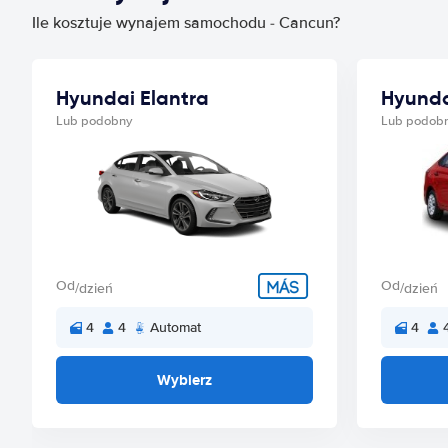
Ile kosztuje wynajem samochodu - Cancun?
Hyundai Elantra
Hyunda
Lub podobny
Lub podob
Od
Od
/dzień
/dzień
4
4
Automat
4
Wybierz