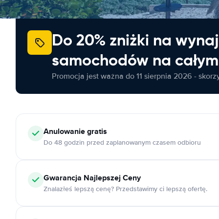
Do 20% zniżki na wyna
samochodów na całym 
Promocja jest ważna do 11 sierpnia 2026 - skorzys
Anulowanie
gratis
Do 48 godzin przed zaplanowanym czasem odbioru
Gwarancja Najlepszej Ceny
Znalazłeś lepszą cenę? Przedstawimy ci lepszą ofertę.