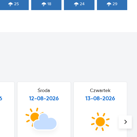
25
18
24
29
Środa
Czwartek
6
12-08-2026
13-08-2026