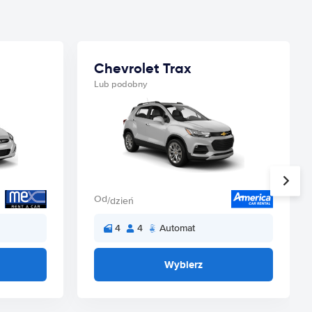
Chevrolet Trax
Lub podobny
Od
/dzień
4
4
Automat
Wybierz