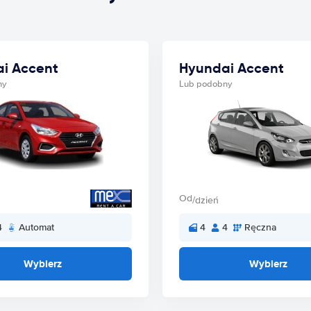
i Accent
Hyundai Accent
ny
Lub podobny
Od
/dzień
4
Automat
4
4
Ręczna
Wybierz
Wybierz