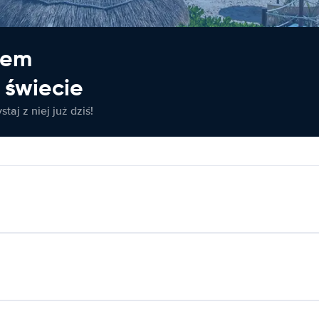
jem
świecie
taj z niej już dziś!