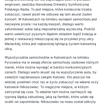
wnętrzem, siedziba Narodowej Orkiestry Symfonicznej
Polskiego Radia. To jest miejsce, które koniecznie trzeba
zobaczyć, nawet jeżeli nie odbywa się tam akurat żaden
koncert. W Katowicach na lotnisku wynajem samochodu jest
niezwykle proste i na każdą kieszeń, dlatego warto
zafundować sobie taką niepowtarzalną wycieczkę. Podróż
warto uwieńczyć pysznym śląskim obiadem bądź kolacją w
jednej z restauracji mieszczącej się na przykład przy ulicy
Mariackiej, która jest najbardziej tętniącą życiem katowicką
ulicą.
Wypożyczalnia samochodów w Katowicach na lotnisku
Pyrzowice ma w swojej ofercie samochody osobowe różnych
marek, które można wynająć w bardzo konkurencyjnych
cenach. Dlatego warto skusić się na wypożyczenie auta, by
zwiedzić najciekawsze zakątki Katowic. Kto jeszcze nie
widział, powinien choć raz w życiu zobaczyć na własne oczy
katowicki Nikiszowiec. To magiczne miejsce, w którym
zatrzymał się czas. To właśnie tam można zachwycić się
typową śląską zabudową, jaką są familoki, które udało się
ocalić od zapomnienia. Nikiszowiec na nowo został odkryty