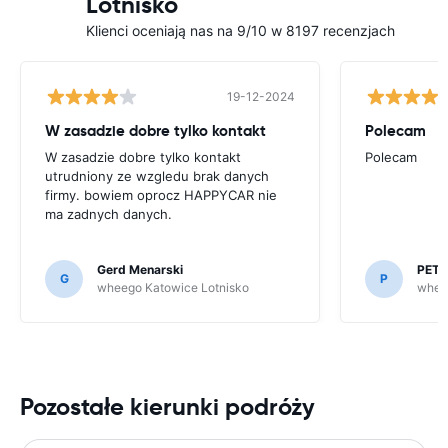
Lotnisko
Klienci oceniają nas na 9/10 w 8197 recenzjach
19-12-2024
W zasadzie dobre tylko kontakt
Polecam
W zasadzie dobre tylko kontakt
Polecam
utrudniony ze wzgledu brak danych
firmy. bowiem oprocz HAPPYCAR nie
ma zadnych danych.
Gerd Menarski
PETE
G
P
wheego Katowice Lotnisko
whee
Pozostałe kierunki podróży