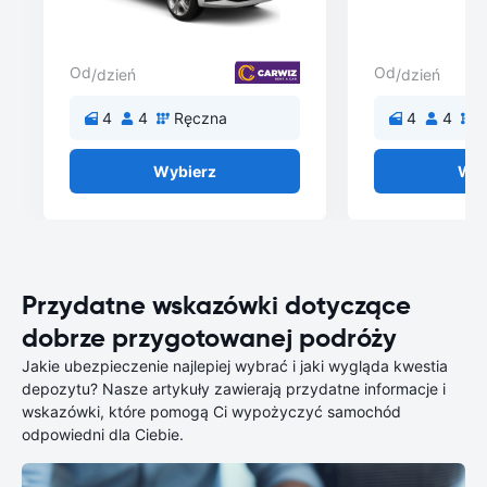
Od
Od
/dzień
/dzień
4
4
Ręczna
4
4
Wybierz
Wyb
Przydatne wskazówki dotyczące
dobrze przygotowanej podróży
Jakie ubezpieczenie najlepiej wybrać i jaki wygląda kwestia
depozytu? Nasze artykuły zawierają przydatne informacje i
wskazówki, które pomogą Ci wypożyczyć samochód
odpowiedni dla Ciebie.