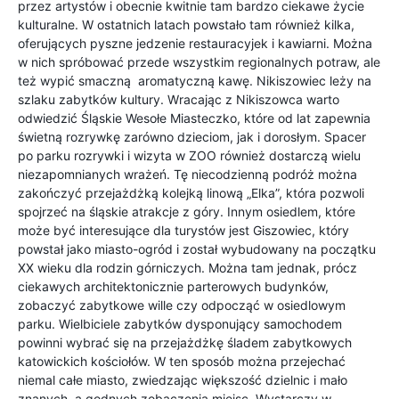
przez artystów i obecnie kwitnie tam bardzo ciekawe życie
kulturalne. W ostatnich latach powstało tam również kilka,
oferujących pyszne jedzenie restauracyjek i kawiarni. Można
w nich spróbować przede wszystkim regionalnych potraw, ale
też wypić smaczną aromatyczną kawę. Nikiszowiec leży na
szlaku zabytków kultury. Wracając z Nikiszowca warto
odwiedzić Śląskie Wesołe Miasteczko, które od lat zapewnia
świetną rozrywkę zarówno dzieciom, jak i dorosłym. Spacer
po parku rozrywki i wizyta w ZOO również dostarczą wielu
niezapomnianych wrażeń. Tę niecodzienną podróż można
zakończyć przejażdżką kolejką linową „Elka”, która pozwoli
spojrzeć na śląskie atrakcje z góry. Innym osiedlem, które
może być interesujące dla turystów jest Giszowiec, który
powstał jako miasto-ogród i został wybudowany na początku
XX wieku dla rodzin górniczych. Można tam jednak, prócz
ciekawych architektonicznie parterowych budynków,
zobaczyć zabytkowe wille czy odpocząć w osiedlowym
parku. Wielbiciele zabytków dysponujący samochodem
powinni wybrać się na przejażdżkę śladem zabytkowych
katowickich kościołów. W ten sposób można przejechać
niemal całe miasto, zwiedzając większość dzielnic i mało
znanych, a godnych zobaczenia miejsc. Wystarczy w