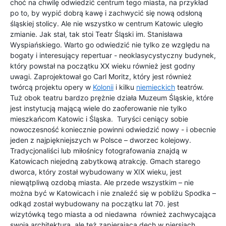
choć na chwilę odwiedzić centrum tego miasta, na przykład
po to, by wypić dobrą kawę i zachwycić się nową odsłoną
śląskiej stolicy. Ale nie wszystko w centrum Katowic uległo
zmianie. Jak stał, tak stoi Teatr Śląski im. Stanisława
Wyspiańskiego. Warto go odwiedzić nie tylko ze względu na
bogaty i interesujący repertuar - neoklasycystyczny budynek,
który powstał na początku XX wieku również jest godny
uwagi. Zaprojektował go Carl Moritz, który jest również
twórcą projektu opery w
Kolonii
i kilku
niemieckich
teatrów.
Tuż obok teatru bardzo prężnie działa Muzeum Śląskie, które
jest instytucją mającą wiele do zaoferowanie nie tylko
mieszkańcom Katowic i Śląska. Turyści ceniący sobie
nowoczesność koniecznie powinni odwiedzić nowy - i obecnie
jeden z najpiękniejszych w Polsce – dworzec kolejowy.
Tradycjonaliści lub miłośnicy fotografowania znajdą w
Katowicach niejedną zabytkową atrakcję. Gmach starego
dworca, który został wybudowany w XIX wieku, jest
niewątpliwą ozdobą miasta. Ale przede wszystkim – nie
można być w Katowicach i nie znaleźć się w pobliżu Spodka –
odkąd został wybudowany na początku lat 70. jest
wizytówką tego miasta a od niedawna również zachwycająca
swoją architekturą, ale też zapierająca dech w piersiach