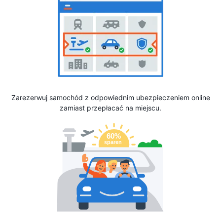
Zarezerwuj samochód z odpowiednim ubezpieczeniem online
zamiast przepłacać na miejscu.