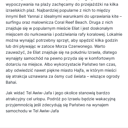
wypoczywania na plaży zachęcamy do przejażdżki na kilka
izraelskich plaż. Najbardziej popularne z nich to między
innymi Beit Yannai z idealnymi warunkami do uprawiania kite –
surfingu oraz malownicza Coral Reef Beach. Druga z nich
znajduje się w popularnym mieście Eliat i jest doskonałym
miejscem do nurkowania i podziwiania rafy koralowej. Lokalnie
można wynająć potrzebny sprzęt, aby spędzić kilka godzin
lub dni pływając w zatoce Morza Czerwonego. Warto
zauważyć, że Eliat znajduje się na południu Izraela, dlatego
wynajęty samochód na pewno przyda się w komfortowym
dotarciu na miejsce. Albo wykorzystacie Państwo ten czas,
aby odwiedzić nawet piękne miasto Hajfa, w którym mieści
się atrakcja uznawana za ósmy cud świata – wiszące ogrody
Bahai.
Jak widać Tel Awiw-Jafa i jego okolice stanowią bardzo
atrakcyjny cel urlopu. Podróż po Izraelu będzie wakacyjną
przyjemnością jeśli zdecydują się Państwo na wynajem
samochodu w Tel Awiw-Jafa