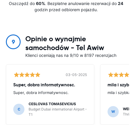
Oszczędź do
60%
. Bezpłatne anulowanie rezerwacji do
24
godzin przed odbiorem pojazdu.
Opinie o wynajmie
9
samochodów - Tel Awiw
Klienci oceniają nas na 9/10 w 8197 recenzjach
03-05-2025
Super, dobra informatywnosc.
mila i szyb
Super, dobra informatywnosc.
mila i szybka
CESLOVAS TOMASEVICIUS
WER
C
Budget Dubai international Airport -
W
Thrif
T1