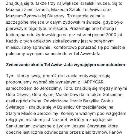
Znajdują się tu także trzy największe izraelski muzea. Są to
Muzeum Ziemi Izraela, Muzeum Sztuki Tel Awiwu oraz
Muzeum Żydowskiej Diaspory. To ostatnie zajmuje
szczególne miejsce w całym żydowskim świecie, gdyż było
pierwszym tego typu miejscem. Prezentuje ono historię i
kulturę narodu żydowskiego na przestrzeni ponad 2000 lat.
Każdy z tych obiektów zlokalizowany jest w odrębnym
miejscu i aby sprawnie i komfortowo poruszać się po mieście
polecamy wynajem samochodu w Tel Awiw-Jafa.
Zwiedzanie okolic Tel Awiw-Jafa wynajętym samochodem
Tym, którzy swoją podróż do Izraela motywują religią
proponujemy wybrać się wynajętym z HAPPYCAR
samochodem do Jerozolimy. To tu znajdują się między innymi
Góra Oliwna, Góra Syjon, Miasto Dawida, a także Gatsemani
czyli ogród oliwny. Odwiedzana licznie Bazylika Grobu
Świętego - znajduje się w Dzielnicy Chrześcijańskiej na
Starym Mieście Jerozolimy. Kolejnym ważnym pod względem
religijnym miastem jest Nazaret, w którym znajduje się
Sanktuarium, związane z życiem Jezusa Chrystusa które
obecnie jest licznie odwiedzane przez pielgrzymów. Fanów