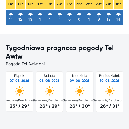
14°
12°
12°
17°
19°
23°
25°
26°
25°
23°
20°
16°
11
12
13
1
1
1
0
0
1
9
13
14
Tygodniowa prognoza pogody Tel
Awiw
Pogoda Tel Awiw dni
Piątek
Sobota
Niedziela
Poniedziałek
07-08-2026
08-08-2026
09-08-2026
10-08-2026
Słonecznie/Bezchmurnie
Słonecznie/Bezchmurnie
Słonecznie/Bezchmurnie
Słonecznie/Bezchmurnie
Słon
25° / 29°
26° / 29°
26° / 30°
26° / 31°