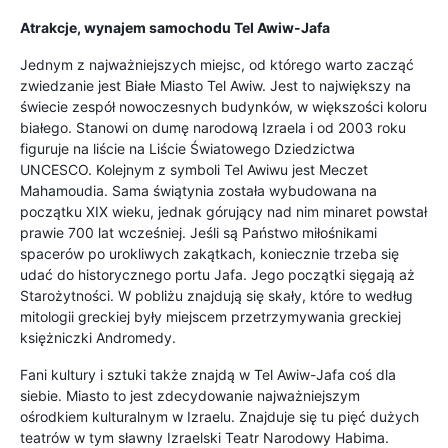
Atrakcje, wynajem samochodu Tel Awiw-Jafa
Jednym z najważniejszych miejsc, od którego warto zacząć
zwiedzanie jest Białe Miasto Tel Awiw. Jest to największy na
świecie zespół nowoczesnych budynków, w większości koloru
białego. Stanowi on dumę narodową Izraela i od 2003 roku
figuruje na liście na Liście Światowego Dziedzictwa
UNCESCO. Kolejnym z symboli Tel Awiwu jest Meczet
Mahamoudia. Sama świątynia została wybudowana na
początku XIX wieku, jednak górujący nad nim minaret powstał
prawie 700 lat wcześniej. Jeśli są Państwo miłośnikami
spacerów po urokliwych zakątkach, koniecznie trzeba się
udać do historycznego portu Jafa. Jego początki sięgają aż
Starożytności. W pobliżu znajdują się skały, które to według
mitologii greckiej były miejscem przetrzymywania greckiej
księżniczki Andromedy.
Fani kultury i sztuki także znajdą w Tel Awiw-Jafa coś dla
siebie. Miasto to jest zdecydowanie najważniejszym
ośrodkiem kulturalnym w Izraelu. Znajduje się tu pięć dużych
teatrów w tym sławny Izraelski Teatr Narodowy Habima.