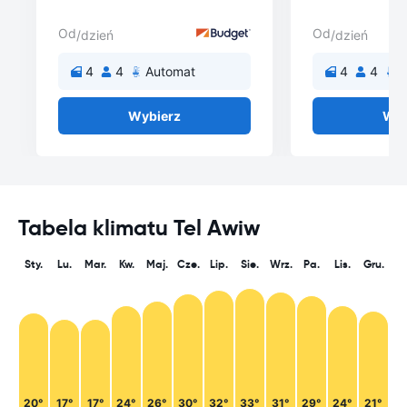
Od
Od
/dzień
/dzień
4
4
Automat
4
4
A
Wybierz
Wyb
Tabela klimatu Tel Awiw
Sty.
Lu.
Mar.
Kw.
Maj.
Cze.
Lip.
Sie.
Wrz.
Pa.
Lis.
Gru.
20°
17°
17°
24°
26°
30°
32°
33°
31°
29°
24°
21°