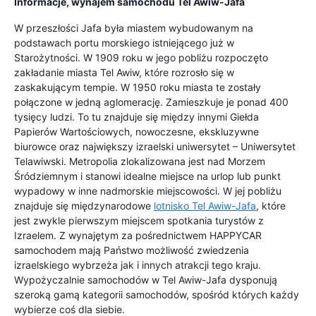
Informacje, wynajem samochodu Tel Awiw-Jafa
W przeszłości Jafa była miastem wybudowanym na
podstawach portu morskiego istniejącego już w
Starożytności. W 1909 roku w jego pobliżu rozpoczęto
zakładanie miasta Tel Awiw, które rozrosło się w
zaskakującym tempie. W 1950 roku miasta te zostały
połączone w jedną aglomerację. Zamieszkuje je ponad 400
tysięcy ludzi. To tu znajduje się między innymi Giełda
Papierów Wartościowych, nowoczesne, ekskluzywne
biurowce oraz największy izraelski uniwersytet – Uniwersytet
Telawiwski. Metropolia zlokalizowana jest nad Morzem
Śródziemnym i stanowi idealne miejsce na urlop lub punkt
wypadowy w inne nadmorskie miejscowości. W jej pobliżu
znajduje się międzynarodowe
lotnisko Tel Awiw-Jafa
, które
jest zwykle pierwszym miejscem spotkania turystów z
Izraelem. Z wynajętym za pośrednictwem HAPPYCAR
samochodem mają Państwo możliwość zwiedzenia
izraelskiego wybrzeża jak i innych atrakcji tego kraju.
Wypożyczalnie samochodów w Tel Awiw-Jafa dysponują
szeroką gamą kategorii samochodów, spośród których każdy
wybierze coś dla siebie.