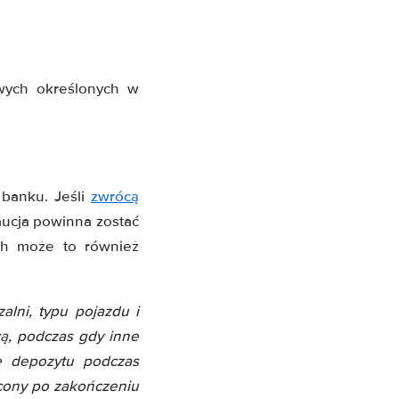
owych określonych w
 banku. Jeśli
zwrócą
aucja powinna zostać
ch może to również
alni, typu pojazdu i
wą, podczas gdy inne
e depozytu podczas
ócony po zakończeniu