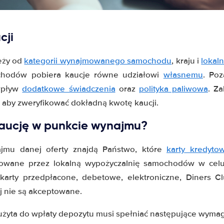
cji
eży od
kategorii wynajmowanego samochodu
, kraju i
lokal
chodów pobiera kaucje równe udziałowi
własnemu
. Po
wpływ
dodatkowe świadczenia
oraz
polityka paliwowa
. Z
aby zweryfikować dokładną kwotę kaucji.
kaucję w punkcie wynajmu?
mu danej oferty znajdą Państwo, które
karty kredyto
towane przez lokalną wypożyczalnię samochodów w celu 
karty przedpłacone, debetowe, elektroniczne, Diners Cl
 nie są akceptowane.
użyta do wpłaty depozytu musi spełniać następujące wymag