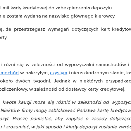
 limit karty kredytowej do zabezpieczenia depozytu
nie została wydana na nazwisko głównego kierowcy.
ę, że przestrzegasz wymagań dotyczących kart kredyt
rty.
ji różni się w zależności od wypożyczalni samochodów i
samochód
w należytym,
czystym
i nieuszkodzonym stanie, k
około dwóch tygodni. Jednak w niektórych przypadka
ozliczeniowy, w zależności od dostawcy karty kredytowej.
 kwota kaucji może się różnić w zależności od wypożycz
. Niektóre firmy mogą zablokować Państwa kartę kredyto
ozyt. Proszę pamiętać, aby zapytać o zasady dotycząc
 zrozumieć, w jaki sposób i kiedy depozyt zostanie zwr