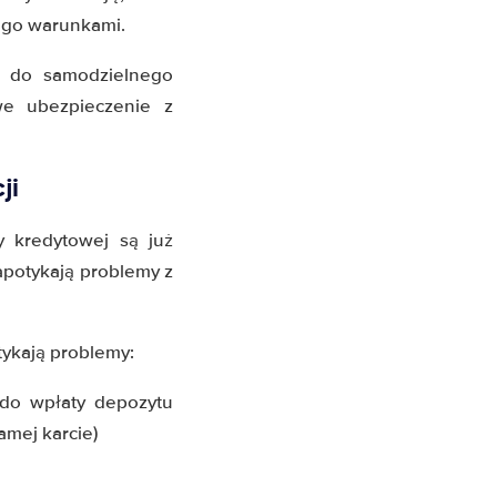
ego warunkami.
 do samodzielnego
we ubezpieczenie z
ji
y kredytowej są już
napotykają problemy z
tykają problemy:
 do wpłaty depozytu
amej karcie)