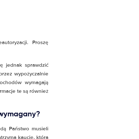
utoryzacji. Proszę
zę jednak sprawdzić
przez wypożyczalnie
amochodów wymagają
macje te są również
l wymagany?
ędą Państwo musieli
trzyma kaucję, która