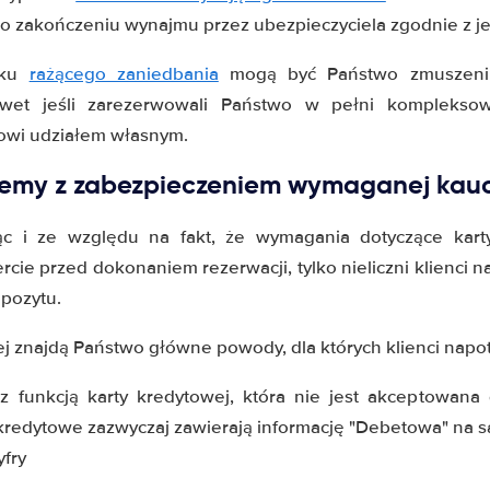
o zakończeniu wynajmu przez ubezpieczyciela zgodnie z j
dku
rażącego zaniedbania
mogą być Państwo zmuszeni
awet jeśli zarezerwowali Państwo w pełni komplekso
owi udziałem własnym.
lemy z zabezpieczeniem wymaganej kauc
ąc i ze względu na fakt, że wymagania dotyczące kart
cie przed dokonaniem rezerwacji, tylko nieliczni klienci 
pozytu.
ej znajdą Państwo główne powody, dla których klienci napo
z funkcją karty kredytowej, która nie jest akceptowana
kredytowe zazwyczaj zawierają informację "Debetowa" na s
yfry