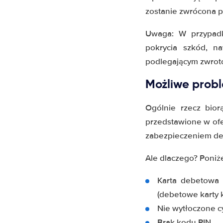
zostanie zwrócona p
Uwaga: W przypa
pokrycia szkód, n
podlegającym zwrot
Możliwe prob
Ogólnie rzecz bior
przedstawione w ofer
zabezpieczeniem de
Ale dlaczego? Poniż
Karta debetowa 
(debetowe karty 
Nie wytłoczone c
Brak kodu PIN