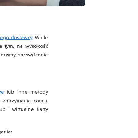
nego dostawcy
. Wiele
za tym, na wysokość
alecamy sprawdzenie
we
lub inne metody
zatrzymania kaucji.
ub i wirtualne karty
ania: