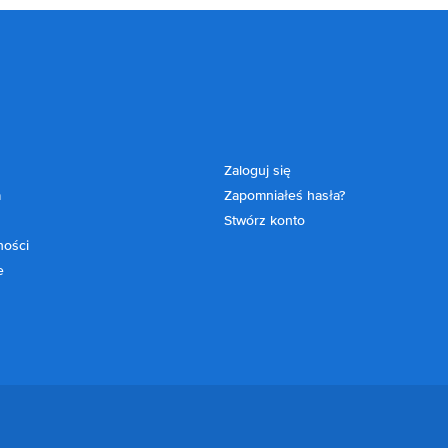
Zaloguj się
a
Zapomniałeś hasła?
Stwórz konto
ności
e