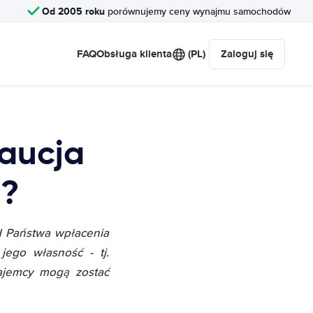
Od 2005 roku
porównujemy ceny wynajmu samochodów
FAQ
Obsługa klienta
(PL)
Zaloguj się
aucja
d?
d Państwa wpłacenia
jego własność - tj.
ajemcy mogą zostać