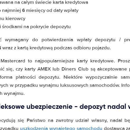
awana na całym świecie karta kredytowa
 najmniej 6 miesięcy od daty wpłaty
u kierowcy
i środkami na pokrycie depozytu
wymagany do potwierdzenia wpłaty depozytu / prea
 wraz z kartą kredytową podczas odbioru pojazdu.
Mastercard to najpopularniejsze karty kredytowe. Pros
ić się, czy karty AMEX lub Diners Club są akceptowane 
orma płatności depozytu. Niektóre wypożyczalnie s
wych w przypadku wynajmu luksusowych samochodów. Infor
h wynajmu.
leksowe ubezpieczenie - depozyt nada
decydują się Państwo na zwrotny udział własny, nadal b
przypadku
uszkodzenia wynajętego samochodu
dostawca za