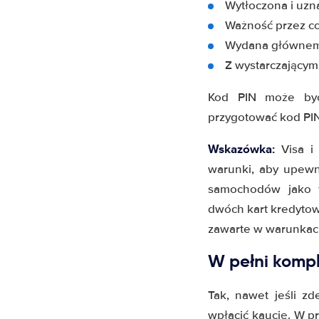
Wytłoczona i uzn
Ważność przez co
Wydana głównem
Z wystarczającym
Kod PIN może być 
przygotować kod PIN
Wskazówka:
Visa i 
warunki, aby upewn
samochodów jako f
dwóch kart kredyto
zawarte w warunkac
W pełni komp
Tak, nawet jeśli z
wpłacić kaucję. W 