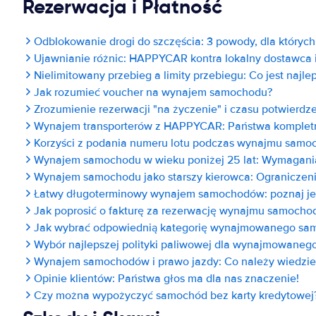
Rezerwacja i Płatność
Odblokowanie drogi do szczęścia: 3 powody, dla któryc
Ujawnianie różnic: HAPPYCAR kontra lokalny dostawca 
Nielimitowany przebieg a limity przebiegu: Co jest na
Jak rozumieć voucher na wynajem samochodu?
Zrozumienie rezerwacji "na życzenie" i czasu potwierdz
Wynajem transporterów z HAPPYCAR: Państwa komplet
Korzyści z podania numeru lotu podczas wynajmu samo
Wynajem samochodu w wieku poniżej 25 lat: Wymagani
Wynajem samochodu jako starszy kierowca: Ograniczen
Łatwy długoterminowy wynajem samochodów: poznaj je
Jak poprosić o fakturę za rezerwację wynajmu samoc
Jak wybrać odpowiednią kategorię wynajmowanego sa
Wybór najlepszej polityki paliwowej dla wynajmowane
Wynajem samochodów i prawo jazdy: Co należy wiedzi
Opinie klientów: Państwa głos ma dla nas znaczenie!
Czy można wypożyczyć samochód bez karty kredytowej? 