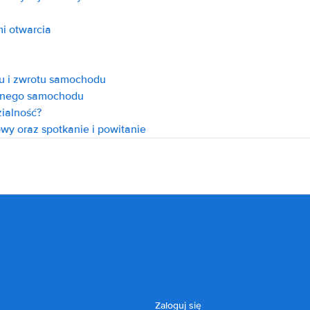
i otwarcia
ru i zwrotu samochodu
onego samochodu
ialność?
owy oraz spotkanie i powitanie
Zaloguj się