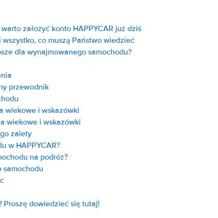
h warto założyć konto HAPPYCAR już dziś
i wszystko, co muszą Państwo wiedzieć
jlepsze dla wynajmowanego samochodu?
enia
ny przewodnik
chodu
a wiekowe i wskazówki
ia wiekowe i wskazówki
go zalety
hodu w HAPPYCAR?
mochodu na podróż?
go samochodu
eć
Proszę dowiedzieć się tutaj!