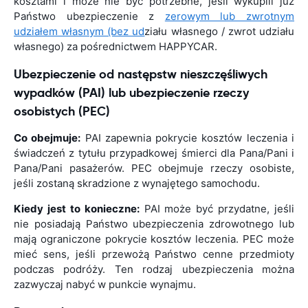
kosztami i może nie być potrzebne, jeśli wykupili już
Państwo ubezpieczenie z
zerowym lub zwrotnym
udziałem własnym (bez ud
ziału własnego / zwrot udziału
własnego) za pośrednictwem HAPPYCAR.
Ubezpieczenie od następstw nieszczęśliwych
wypadków (PAI) lub ubezpieczenie rzeczy
osobistych (PEC)
Co obejmuje:
PAI zapewnia pokrycie kosztów leczenia i
świadczeń z tytułu przypadkowej śmierci dla Pana/Pani i
Pana/Pani pasażerów. PEC obejmuje rzeczy osobiste,
jeśli zostaną skradzione z wynajętego samochodu.
Kiedy jest to konieczne:
PAI może być przydatne, jeśli
nie posiadają Państwo ubezpieczenia zdrowotnego lub
mają ograniczone pokrycie kosztów leczenia. PEC może
mieć sens, jeśli przewożą Państwo cenne przedmioty
podczas podróży. Ten rodzaj ubezpieczenia można
zazwyczaj nabyć w punkcie wynajmu.