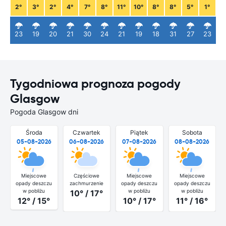
2°
3°
2°
4°
7°
8°
11°
10°
8°
8°
5°
1°
23
19
20
21
30
24
21
19
18
31
27
23
Tygodniowa prognoza pogody
Glasgow
Pogoda Glasgow dni
Środa
Czwartek
Piątek
Sobota
05-08-2026
06-08-2026
07-08-2026
08-08-2026
Miejscowe
Częściowe
Miejscowe
Miejscowe
opady deszczu
zachmurzenie
opady deszczu
opady deszczu
w pobliżu
w pobliżu
w pobliżu
10° / 17°
12° / 15°
10° / 17°
11° / 16°