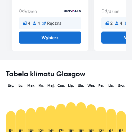
Od
Od
/dzień
/dzień
4
4
Ręczna
2
4
R
Wybierz
Wyb
Tabela klimatu Glasgow
Sty.
Lu.
Mar.
Kw.
Maj.
Cze.
Lip.
Sie.
Wrz.
Pa.
Lis.
Gru.
5°
8°
10°
12°
14°
17°
19°
19°
16°
12°
9°
5°