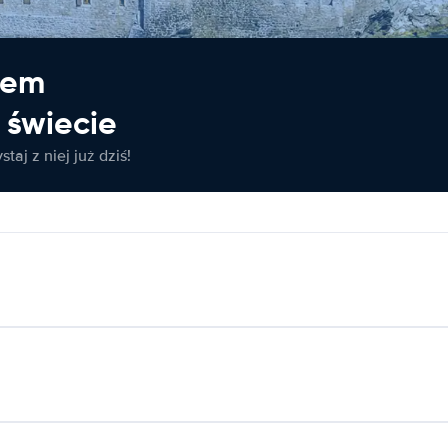
jem
świecie
taj z niej już dziś!