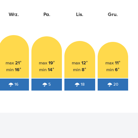
Wrz.
Pa.
Lis.
Gru.
21°
19°
12°
11°
max
max
max
max
16°
14°
8°
6°
min
min
min
min
16
5
18
20