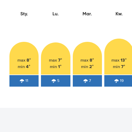
Sty.
Lu.
Mar.
Kw.
8°
7°
8°
13°
max
max
max
max
4°
1°
2°
7°
min
min
min
min
11
5
7
19