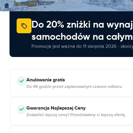
Do 20% zniżki na wyna
samochodów na całym 
Promocja jest ważna do 11 sierpnia 2026 - skorzys
Anulowanie
gratis
Do 48 godzin przed zaplanowanym czasem odbioru
Gwarancja Najlepszej Ceny
Znalazłeś lepszą cenę? Przedstawimy ci lepszą ofertę.