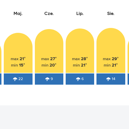
Maj.
Cze.
Lip.
Sie.
21°
27°
28°
29°
max
max
max
max
15°
20°
21°
21°
min
min
min
min
22
9
6
14