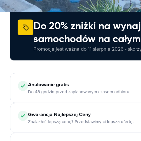
Do 20% zniżki na wyna
samochodów na całym 
Promocja jest ważna do 11 sierpnia 2026 - skorzys
Anulowanie
gratis
Do 48 godzin przed zaplanowanym czasem odbioru
Gwarancja Najlepszej Ceny
Znalazłeś lepszą cenę? Przedstawimy ci lepszą ofertę.