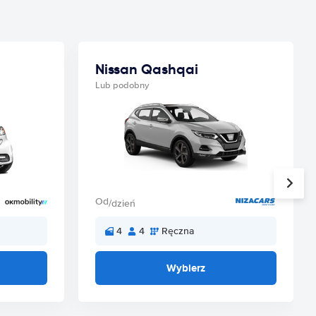
Nissan Qashqai
Lub podobny
Od
/dzień
4
4
Ręczna
Wybierz