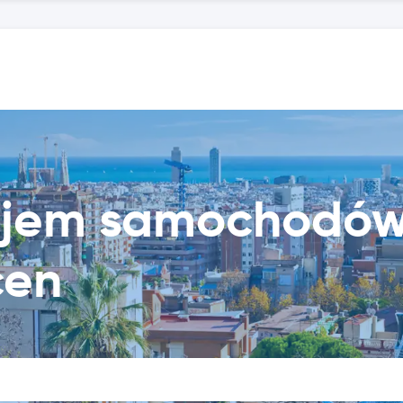
ajem samochodów
cen