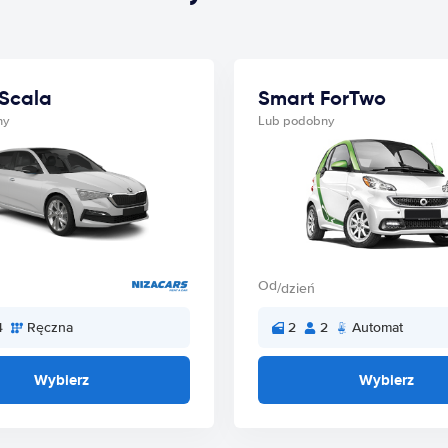
Scala
Smart ForTwo
ny
Lub podobny
Od
/dzień
4
Ręczna
2
2
Automat
Wybierz
Wybierz