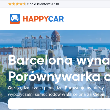
9
Opnie klientów
/ 10
Barcelona wyn
Porównywarka 
Oszczędzaj czas i pieniądze. Porównujemy oferty
wypożyczalni samochodów w Barcelona za Ciebie.