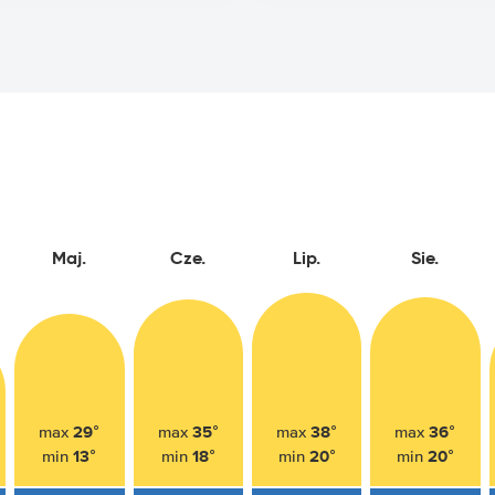
Maj.
Cze.
Lip.
Sie.
29°
35°
38°
36°
max
max
max
max
13°
18°
20°
20°
min
min
min
min