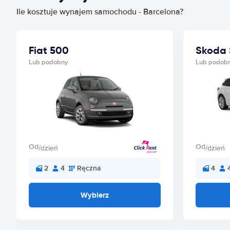
Ile kosztuje wynajem samochodu - Barcelona?
Fiat 500
Skoda 
Lub podobny
Lub podob
Od
Od
/dzień
/dzień
2
4
Ręczna
4
Wybierz