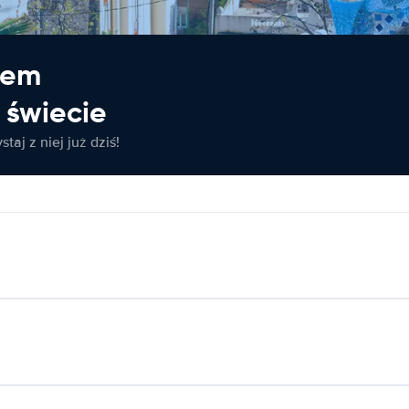
jem
świecie
taj z niej już dziś!