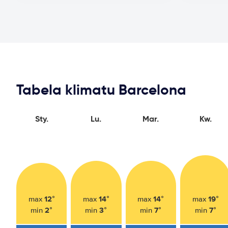
Tabela klimatu Barcelona
Sty.
Lu.
Mar.
Kw.
12°
14°
14°
19°
max
max
max
max
2°
3°
7°
7°
min
min
min
min