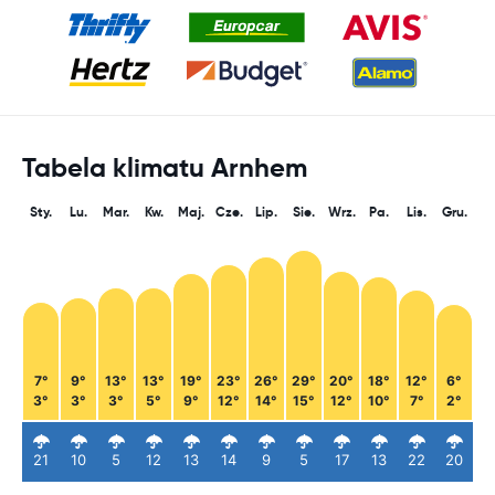
Tabela klimatu Arnhem
Sty.
Lu.
Mar.
Kw.
Maj.
Cze.
Lip.
Sie.
Wrz.
Pa.
Lis.
Gru.
7°
9°
13°
13°
19°
23°
26°
29°
20°
18°
12°
6°
3°
3°
3°
5°
9°
12°
14°
15°
12°
10°
7°
2°
21
10
5
12
13
14
9
5
17
13
22
20