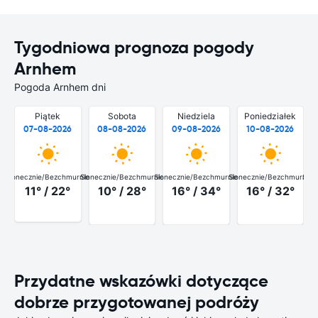
Tygodniowa prognoza pogody
Arnhem
Pogoda Arnhem dni
Piątek
Sobota
Niedziela
Poniedziałek
07-08-2026
08-08-2026
09-08-2026
10-08-2026
Słonecznie/Bezchmurnie
Słonecznie/Bezchmurnie
Słonecznie/Bezchmurnie
Słonecznie/Bezchmurnie
Słon
11° / 22°
10° / 28°
16° / 34°
16° / 32°
Przydatne wskazówki dotyczące
dobrze przygotowanej podróży