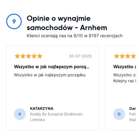
Opinie o wynajmie
9
samochodów - Arnhem
Klienci oceniają nas na 9/10 w 8197 recenzjach
30-07-2023
Wszystko w jak najlepszym porządku
Wszystko za
Wszystko w jak najlepszym porządku
Wszystko zała
Kolejny raz k
KATARZYNA
Dari
K
Keddy By Europcar Eindhoven
D
Felir
Lotnisko
Malp