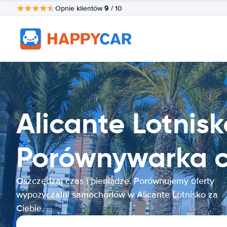
9
Opnie klientów
/ 10
Alicante Lotni
Porównywarka 
Oszczędzaj czas i pieniądze. Porównujemy oferty
wypożyczalni samochodów w Alicante Lotnisko za
Ciebie.