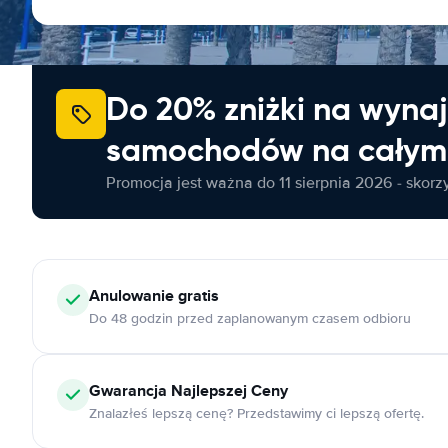
Do 20% zniżki na wyna
samochodów na całym 
Promocja jest ważna do 11 sierpnia 2026 - skorzys
Anulowanie
gratis
Do 48 godzin przed zaplanowanym czasem odbioru
Gwarancja Najlepszej Ceny
Znalazłeś lepszą cenę? Przedstawimy ci lepszą ofertę.