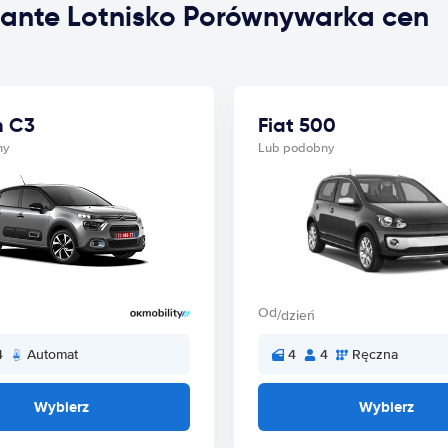
ante Lotnisko Porównywarka cen
n C3
Fiat 500
ny
Lub podobny
Od
/dzień
4
Automat
4
4
Ręczna
Wybierz
Wybierz