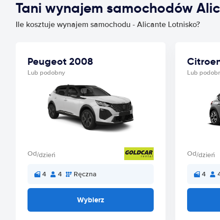
Tani wynajem samochodów Alic
Ile kosztuje wynajem samochodu - Alicante Lotnisko?
Peugeot 2008
Citroe
Lub podobny
Lub podob
Od
Od
/dzień
/dzień
4
4
Ręczna
4
Wybierz