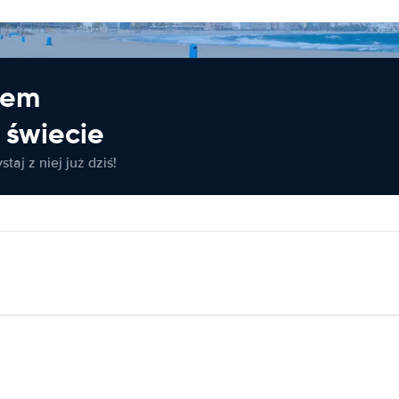
jem
świecie
taj z niej już dziś!