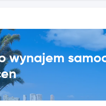
sko wynajem samo
cen