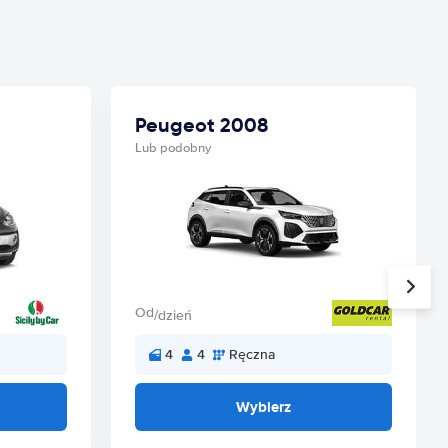
Peugeot 2008
Lub podobny
Od
/dzień
4
4
Ręczna
Wybierz