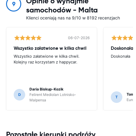
Opinie o wynajmie
9
samochodów - Malta
Klienci oceniają nas na 9/10 w 8192 recenzjach
06-07-2026
Wszystko załatwione w kilka chwil
Doskonała
Wszystko załatwione w kilka chwil.
Doskonała
Kolejny raz korzystam z happycar.
Daria Biskup-Kozik
Toma
D
Felirent Mediolan Lotnisko-
T
Europ
Malpensa
Pozostałe kierunki podróży