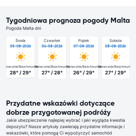
Tygodniowa prognoza pogody Malta
Pogoda Malta dni
Środa
Czwartek
Piątek
Sobota
05-08-2026
06-08-2026
07-08-2026
08-08-2026
Słonecznie/Bezchmurnie
Słonecznie/Bezchmurnie
Słonecznie/Bezchmurnie
Słonecznie/Bezchmurnie
Słon
28° / 29°
27° / 28°
26° / 29°
27° / 29°
Przydatne wskazówki dotyczące
dobrze przygotowanej podróży
Jakie ubezpieczenie najlepiej wybrać i jaki wygląda kwestia
depozytu? Nasze artykuły zawierają przydatne informacje i
wskazówki, które pomogą Ci wypożyczyć samochód