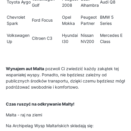
Toyota Aygo
Audi Q8
Golf
2008
Alhambra
Chevrolet
Opel
Peugeot
BMW 5
Ford Focus
Spark
Mokka
Partner
Series
Volkswagen
Hyundai
Nissan
Mercedes E
Citroen C3
Up
I30
NV200
Class
Wynajem aut Malta
pozwoli Ci zwiedzić każdy zakątek tej
wspaniałej wyspy. Ponadto, nie będziesz zależny od
publicznych środków transportu, dzięki czemu będziesz mógł
podróżować swobodnie i komfortowo.
Czas ruszyć na odkrywanie Malty!
Malta - raj na ziemi
Na Archipelag Wysp Maltańskich składają się: