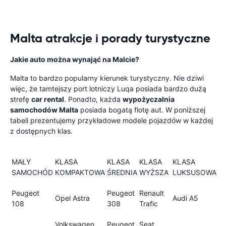
Malta atrakcje i porady turystyczne
Jakie auto można wynająć na Malcie?
Malta to bardzo popularny kierunek turystyczny. Nie dziwi
więc, że tamtejszy port lotniczy Luqa posiada bardzo dużą
strefę
car rental
. Ponadto, każda
wypożyczalnia
samochodów Malta
posiada bogatą flotę aut. W poniższej
tabeli prezentujemy przykładowe modele pojazdów w każdej
z dostępnych klas.
MAŁY
KLASA
KLASA
KLASA
KLASA
SAMOCHÓD
KOMPAKTOWA
ŚREDNIA
WYŻSZA
LUKSUSOWA
Peugeot
Peugeot
Renault
Opel Astra
Audi A5
108
308
Trafic
Volkswagen
Peugeot
Seat