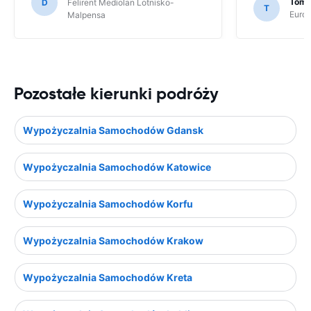
Toma
D
Felirent Mediolan Lotnisko-
T
Europ
Malpensa
Pozostałe kierunki podróży
Wypożyczalnia Samochodów Gdansk
Wypożyczalnia Samochodów Katowice
Wypożyczalnia Samochodów Korfu
Wypożyczalnia Samochodów Krakow
Wypożyczalnia Samochodów Kreta