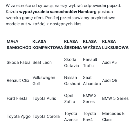
W zależności od sytuacji, należy wybrać odpowiedni pojazd.
Każda
wypożyczalnia samochodów Hamburg
posiada
szeroką gamę ofert. Poniżej przedstawiamy przykładowe
modele aut w każdej z dostępnych klas.
MAŁY
KLASA
KLASA
KLASA
KLASA
SAMOCHÓD
KOMPAKTOWA
ŚREDNIA
WYŻSZA
LUKSUSOWA
Skoda
Renault
Skoda Fabia
Seat Leon
Audi A5
Octavia
Trafic
Volkswagen
Nissan
Seat
Renault Clio
Audi Q8
Golf
Qashqai
Alhambra
Opel
BMW 3
Ford Fiesta
Toyota Auris
BMW 5 Series
Zafira
Series
Toyota
Toyota
Mercedes E
Toyota Aygo
Toyota Corolla
Avensis
Rav4
Class