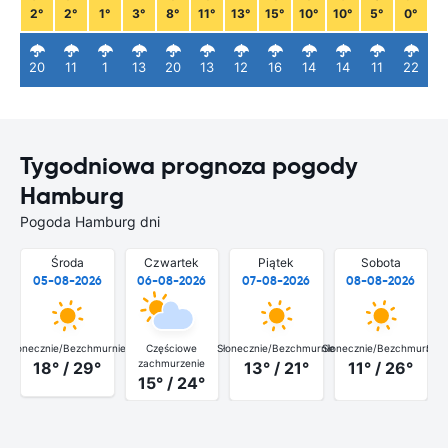
2°
2°
1°
3°
8°
11°
13°
15°
10°
10°
5°
0°
20
11
1
13
20
13
12
16
14
14
11
22
Tygodniowa prognoza pogody
Hamburg
Pogoda Hamburg dni
Środa
Czwartek
Piątek
Sobota
05-08-2026
06-08-2026
07-08-2026
08-08-2026
Słonecznie/Bezchmurnie
Częściowe
Słonecznie/Bezchmurnie
Słonecznie/Bezchmurnie
Słon
zachmurzenie
18° / 29°
13° / 21°
11° / 26°
15° / 24°