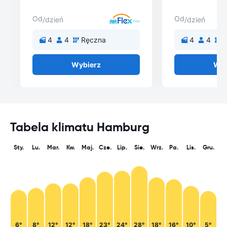
Od
Od
/dzień
/dzień
4
4
Ręczna
4
4
Wybierz
Wyb
Tabela klimatu Hamburg
Sty.
Lu.
Mar.
Kw.
Maj.
Cze.
Lip.
Sie.
Wrz.
Pa.
Lis.
Gru.
6°
8°
12°
12°
18°
23°
24°
28°
18°
16°
10°
5°