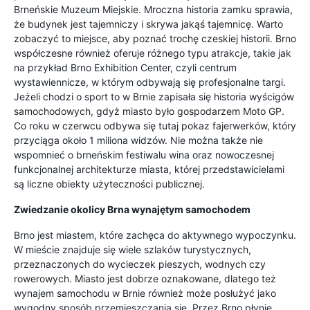
Brneńskie Muzeum Miejskie. Mroczna historia zamku sprawia,
że budynek jest tajemniczy i skrywa jakąś tajemnicę. Warto
zobaczyć to miejsce, aby poznać trochę czeskiej historii. Brno
współczesne również oferuje różnego typu atrakcje, takie jak
na przykład Brno Exhibition Center, czyli centrum
wystawiennicze, w którym odbywają się profesjonalne targi.
Jeżeli chodzi o sport to w Brnie zapisała się historia wyścigów
samochodowych, gdyż miasto było gospodarzem Moto GP.
Co roku w czerwcu odbywa się tutaj pokaz fajerwerków, który
przyciąga około 1 miliona widzów. Nie można także nie
wspomnieć o brneńskim festiwalu wina oraz nowoczesnej
funkcjonalnej architekturze miasta, której przedstawicielami
są liczne obiekty użyteczności publicznej.
Zwiedzanie okolicy Brna wynajętym samochodem
Brno jest miastem, które zachęca do aktywnego wypoczynku.
W mieście znajduje się wiele szlaków turystycznych,
przeznaczonych do wycieczek pieszych, wodnych czy
rowerowych. Miasto jest dobrze oznakowane, dlatego też
wynajem samochodu w Brnie również może posłużyć jako
wygodny sposób przemieszczania się. Przez Brno płynie