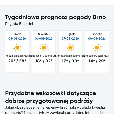
Tygodniowa prognoza pogody Brno
Pogoda Brno dni
Środa
Czwartek
Piątek
Sobota
05-08-2026
06-08-2026
07-08-2026
08-08-2026
Słonecznie/Bezchmurnie
Słonecznie/Bezchmurnie
Słonecznie/Bezchmurnie
Słonecznie/Bezchmurnie
Słon
20° / 38°
18° / 32°
17° / 30°
14° / 29°
Przydatne wskazówki dotyczące
dobrze przygotowanej podróży
Jakie ubezpieczenie najlepiej wybrać i jaki wygląda kwestia
depozytu? Nasze artykuły zawierają przydatne informacje i