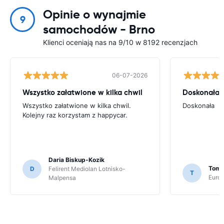
Opinie o wynajmie
9
samochodów - Brno
Klienci oceniają nas na 9/10 w 8192 recenzjach
06-07-2026
Wszystko załatwione w kilka chwil
Doskonała
Wszystko załatwione w kilka chwil.
Doskonała
Kolejny raz korzystam z happycar.
Daria Biskup-Kozik
Toma
D
Felirent Mediolan Lotnisko-
T
Europ
Malpensa