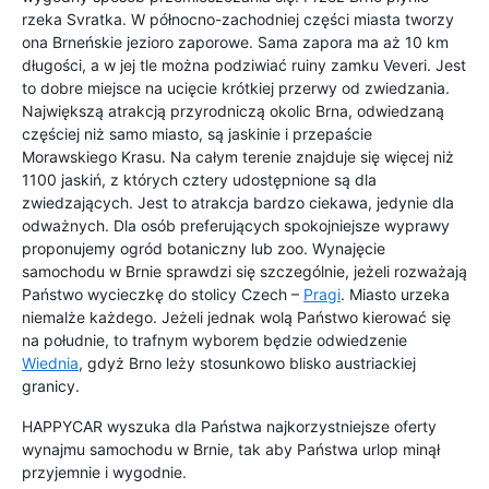
rzeka Svratka. W północno-zachodniej części miasta tworzy
ona Brneńskie jezioro zaporowe. Sama zapora ma aż 10 km
długości, a w jej tle można podziwiać ruiny zamku Veveri. Jest
to dobre miejsce na ucięcie krótkiej przerwy od zwiedzania.
Największą atrakcją przyrodniczą okolic Brna, odwiedzaną
częściej niż samo miasto, są jaskinie i przepaście
Morawskiego Krasu. Na całym terenie znajduje się więcej niż
1100 jaskiń, z których cztery udostępnione są dla
zwiedzających. Jest to atrakcja bardzo ciekawa, jedynie dla
odważnych. Dla osób preferujących spokojniejsze wyprawy
proponujemy ogród botaniczny lub zoo. Wynajęcie
samochodu w Brnie sprawdzi się szczególnie, jeżeli rozważają
Państwo wycieczkę do stolicy Czech –
Pragi
. Miasto urzeka
niemalże każdego. Jeżeli jednak wolą Państwo kierować się
na południe, to trafnym wyborem będzie odwiedzenie
Wiednia
, gdyż Brno leży stosunkowo blisko austriackiej
granicy.
HAPPYCAR wyszuka dla Państwa najkorzystniejsze oferty
wynajmu samochodu w Brnie, tak aby Państwa urlop minął
przyjemnie i wygodnie.