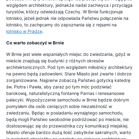
względem architektury, jednakże nadal zachwyca i przyciąga
turystów, którzy odwiedzają Czechy. W Brnie funkcjonuje
lotnisko, jeżeli jednak nie odpowiada Państwu połączenie na
lotnisko, to zachęcamy do zapoznania się z rejsami na
lotnisko w Pradze
.
Co warto zobaczyć w Brnie
W Brnie jest wiele wspaniałych miejsc do zwiedzania, gdyż w
mieście znajdują się budynki z różnych okresów
architektonicznych. Pod tym względem miłośnicy architektury
na pewno będą zadowoleni. Stare Miasto jest zwarte i dobrze
zorganizowane. Najpierw zobaczą Państwo gotycką katedrę
św. Piotra i Pawła, aby zaraz po tym móc podziwiać
barokową, naturalistyczną fontannę Parnas i renesansowe
pałacyki. Wypożyczenie samochodu w Brnie będzie dobrym
pomysłem dla osób ceniących sobie niezależność w
zwiedzaniu. Będąc w posiadaniu wynajętego samochodu,
będą mogli Państwo swobodnie podróżować po mieście, nie
dostosowując się do przewodnika czy komunikacji miejskiej.
Miasto oferuje bardzo dużą ilość zabytków sakralnych, warto
je zwiedzić chociażby ze względu na ciekawą architekturę.