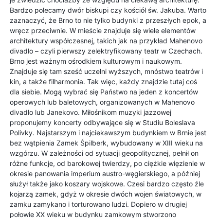
Bardzo polecamy dwór biskupi czy kościół św. Jakuba. Warto
zaznaczyć, że Brno to nie tylko budynki z przeszłych epok, a
wręcz przeciwnie. W mieście znajduje się wiele elementów
architektury współczesnej, takich jak na przykład Mahenovo
divadlo – czyli pierwszy zelektryfikowany teatr w Czechach.
Brno jest ważnym ośrodkiem kulturowym i naukowym.
Znajduje się tam sześć uczelni wyższych, mnóstwo teatrów i
kin, a także filharmonia. Tak więc, każdy znajdzie tutaj coś
dla siebie. Mogą wybrać się Państwo na jeden z koncertów
operowych lub baletowych, organizowanych w Mahenovo
divadlo lub Janekovo. Miłośnikom muzyki jazzowej
proponujemy koncerty odbywające się w Studiu Boleslava
Polivky. Najstarszym i najciekawszym budynkiem w Brnie jest
bez wątpienia Zamek Śpilberk, wybudowany w XIII wieku na
wzgórzu. W zależności od sytuacji geopolitycznej, pełnił on
różne funkcje, od barokowej twierdzy, po ciężkie więzienie w
okresie panowania imperium austro-węgierskiego, a później
służył także jako koszary wojskowe. Czesi bardzo często źle
kojarzą zamek, gdyż w okresie dwóch wojen światowych, w
zamku zamykano i torturowano ludzi. Dopiero w drugiej
połowie XX wieku w budynku zamkowym stworzono