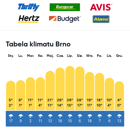
Tabela klimatu Brno
Sty.
Lu.
Mar.
Kw.
Maj.
Cze.
Lip.
Sie.
Wrz.
Pa.
Lis.
Gru.
5°
6°
11°
11°
21°
26°
29°
28°
19°
18°
10°
4°
2°
1°
1°
4°
11°
14°
15°
17°
11°
10°
4°
0°
17
9
2
11
12
18
15
6
18
7
6
13