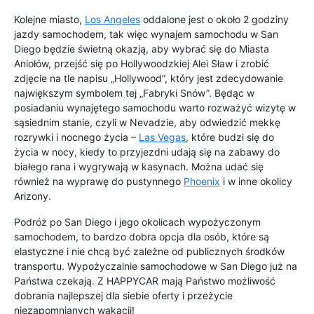
Kolejne miasto,
Los Angeles
oddalone jest o około 2 godziny
jazdy samochodem, tak więc wynajem samochodu w San
Diego będzie świetną okazją, aby wybrać się do Miasta
Aniołów, przejść się po Hollywoodzkiej Alei Sław i zrobić
zdjęcie na tle napisu „Hollywood”, który jest zdecydowanie
największym symbolem tej „Fabryki Snów”. Będąc w
posiadaniu wynajętego samochodu warto rozważyć wizytę w
sąsiednim stanie, czyli w Nevadzie, aby odwiedzić mekkę
rozrywki i nocnego życia –
Las Vegas
, które budzi się do
życia w nocy, kiedy to przyjezdni udają się na zabawy do
białego rana i wygrywają w kasynach. Można udać się
również na wyprawę do pustynnego
Phoenix
i w inne okolicy
Arizony.
Podróż po San Diego i jego okolicach wypożyczonym
samochodem, to bardzo dobra opcja dla osób, które są
elastyczne i nie chcą być zależne od publicznych środków
transportu. Wypożyczalnie samochodowe w San Diego już na
Państwa czekają. Z HAPPYCAR mają Państwo możliwość
dobrania najlepszej dla siebie oferty i przeżycie
niezapomnianych wakacji!