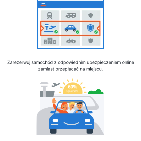
Zarezerwuj samochód z odpowiednim ubezpieczeniem online
zamiast przepłacać na miejscu.