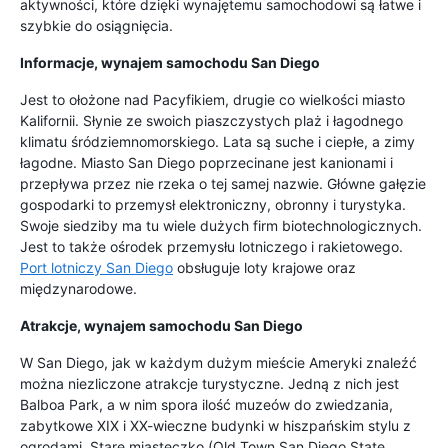
aktywności, które dzięki wynajętemu samochodowi są łatwe i
szybkie do osiągnięcia.
Informacje, wynajem samochodu San Diego
Jest to ołożone nad Pacyfikiem, drugie co wielkości miasto
Kalifornii. Słynie ze swoich piaszczystych plaż i łagodnego
klimatu śródziemnomorskiego. Lata są suche i ciepłe, a zimy
łagodne. Miasto San Diego poprzecinane jest kanionami i
przepływa przez nie rzeka o tej samej nazwie. Główne gałęzie
gospodarki to przemysł elektroniczny, obronny i turystyka.
Swoje siedziby ma tu wiele dużych firm biotechnologicznych.
Jest to także ośrodek przemysłu lotniczego i rakietowego.
Port lotniczy San Diego
obsługuje loty krajowe oraz
międzynarodowe.
Atrakcje, wynajem samochodu San Diego
W San Diego, jak w każdym dużym mieście Ameryki znaleźć
można niezliczone atrakcje turystyczne. Jedną z nich jest
Balboa Park, a w nim spora ilość muzeów do zwiedzania,
zabytkowe XIX i XX-wieczne budynki w hiszpańskim stylu z
ogrodami. Stare miasteczko (Old Town San Diego State