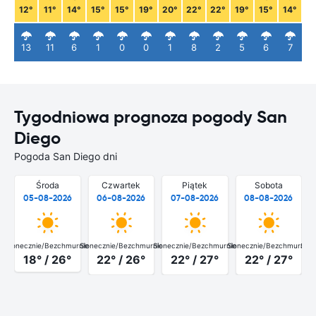
12°
11°
14°
15°
15°
19°
20°
22°
22°
19°
15°
14°
13
11
6
1
0
0
1
8
2
5
6
7
Tygodniowa prognoza pogody San
Diego
Pogoda San Diego dni
Środa
Czwartek
Piątek
Sobota
05-08-2026
06-08-2026
07-08-2026
08-08-2026
Słonecznie/Bezchmurnie
Słonecznie/Bezchmurnie
Słonecznie/Bezchmurnie
Słonecznie/Bezchmurnie
Słon
18° / 26°
22° / 26°
22° / 27°
22° / 27°