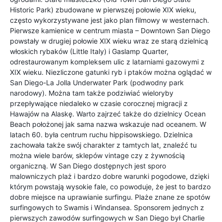
Historic Park) zbudowane w pierwszej połowie XIX wieku,
często wykorzystywane jest jako plan filmowy w westernach.
Pierwsze kamienice w centrum miasta – Downtown San Diego
powstały w drugiej połowie XIX wieku wraz ze starą dzielnicą
włoskich rybaków (Little Italy) i Gaslamp Quarter,
odrestaurowanym kompleksem ulic z latarniami gazowymi z
XIX wieku. Niezliczone gatunki ryb i ptaków można oglądać w
San Diego-La Jolla Underwater Park (podwodny park
narodowy). Można tam także podziwiać wieloryby
przepływające niedaleko w czasie corocznej migracji z
Hawajów na Alaskę. Warto zajrzeć także do dzielnicy Ocean
Beach położonej jak sama nazwa wskazuje nad oceanem. W
latach 60. była centrum ruchu hippisowskiego. Dzielnica
zachowała także swój charakter z tamtych lat, znaleźć tu
można wiele barów, sklepów vintage czy z żywnością
organiczną. W San Diego dostępnych jest sporo
malowniczych plaż i bardzo dobre warunki pogodowe, dzięki
którym powstają wysokie fale, co powoduje, że jest to bardzo
dobre miejsce na uprawianie surfingu. Plaże znane ze spotów
surfingowych to Swamis i Windansea. Sponsorem jednych z
pierwszych zawodów surfingowych w San Diego był Charlie