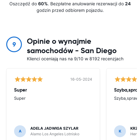
Oszczędź do
60%
. Bezpłatne anulowanie rezerwacji do
24
godzin przed odbiorem pojazdu.
Opinie o wynajmie
9
samochodów - San Diego
Klienci oceniają nas na 9/10 w 8192 recenzjach
16-05-2024
Super
Szyba,spra
Super
Szyba,sprawn
ADELA JADWIGA SZYLAR
KRZY
A
K
Alamo Los Angeles Lotnisko
Hertz