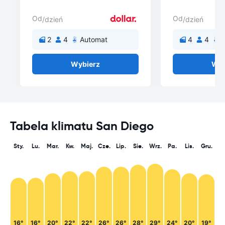
Od
Od
/dzień
/dzień
2
4
Automat
4
4
A
Wybierz
Wyb
Tabela klimatu San Diego
Sty.
Lu.
Mar.
Kw.
Maj.
Cze.
Lip.
Sie.
Wrz.
Pa.
Lis.
Gru.
16°
16°
20°
22°
22°
26°
26°
28°
29°
24°
20°
19°