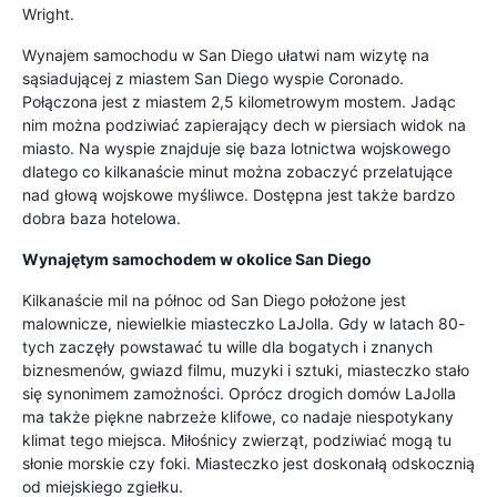
Wright.
Wynajem samochodu w San Diego ułatwi nam wizytę na
sąsiadującej z miastem San Diego wyspie Coronado.
Połączona jest z miastem 2,5 kilometrowym mostem. Jadąc
nim można podziwiać zapierający dech w piersiach widok na
miasto. Na wyspie znajduje się baza lotnictwa wojskowego
dlatego co kilkanaście minut można zobaczyć przelatujące
nad głową wojskowe myśliwce. Dostępna jest także bardzo
dobra baza hotelowa.
Wynajętym samochodem w okolice San Diego
Kilkanaście mil na północ od San Diego położone jest
malownicze, niewielkie miasteczko LaJolla. Gdy w latach 80-
tych zaczęły powstawać tu wille dla bogatych i znanych
biznesmenów, gwiazd filmu, muzyki i sztuki, miasteczko stało
się synonimem zamożności. Oprócz drogich domów LaJolla
ma także piękne nabrzeże klifowe, co nadaje niespotykany
klimat tego miejsca. Miłośnicy zwierząt, podziwiać mogą tu
słonie morskie czy foki. Miasteczko jest doskonałą odskocznią
od miejskiego zgiełku.