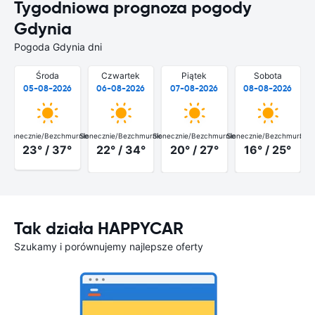
Tygodniowa prognoza pogody
Gdynia
Pogoda Gdynia dni
Środa
Czwartek
Piątek
Sobota
05-08-2026
06-08-2026
07-08-2026
08-08-2026
Słonecznie/Bezchmurnie
Słonecznie/Bezchmurnie
Słonecznie/Bezchmurnie
Słonecznie/Bezchmurnie
Słon
23° / 37°
22° / 34°
20° / 27°
16° / 25°
Tak działa HAPPYCAR
Szukamy i porównujemy najlepsze oferty