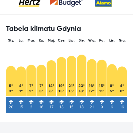
Tabela klimatu Gdynia
Sty.
Lu.
Mar.
Kw.
Maj.
Cze.
Lip.
Sie.
Wrz.
Pa.
Lis.
Gru.
5°
4°
7°
7°
14°
19°
21°
23°
16°
15°
8°
4°
3°
1°
2°
3°
8°
13°
15°
18°
12°
11°
5°
0°
20
15
2
16
17
13
15
18
21
9
6
16