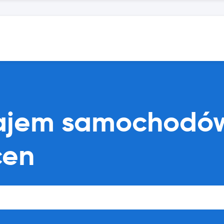
najem samochodó
cen