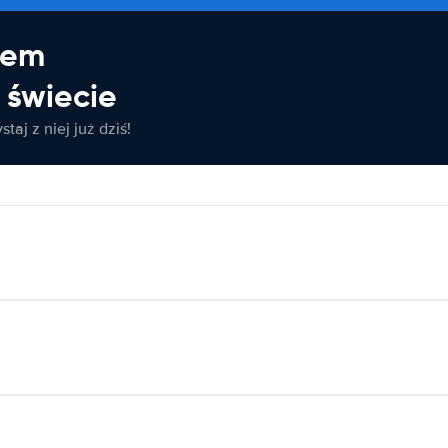
jem
świecie
taj z niej już dziś!