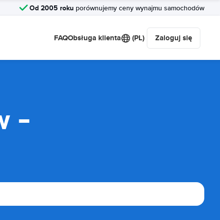
Od 2005 roku
porównujemy ceny wynajmu samochodów
FAQ
Obsługa klienta
(PL)
Zaloguj się
w -