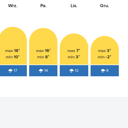
Wrz.
Pa.
Lis.
Gru.
18°
16°
7°
3°
max
max
max
max
10°
8°
3°
-2°
min
min
min
min
17
14
12
8