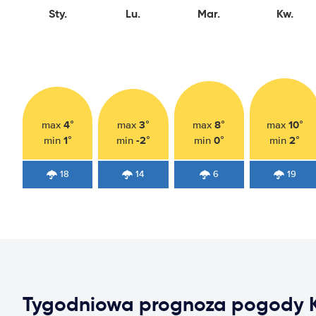
Sty.
Lu.
Mar.
Kw.
4°
3°
8°
10°
max
max
max
max
1°
-2°
0°
2°
min
min
min
min
18
14
6
19
Tygodniowa prognoza pogody K