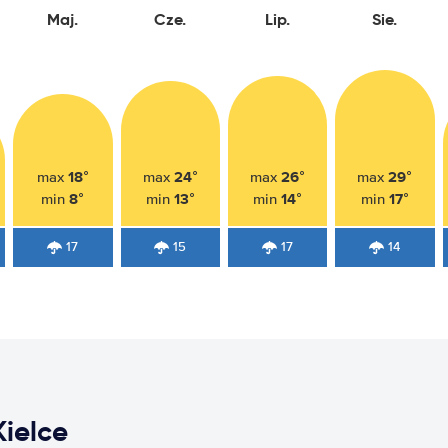
Maj.
Cze.
Lip.
Sie.
18°
24°
26°
29°
max
max
max
max
8°
13°
14°
17°
min
min
min
min
17
15
17
14
ielce