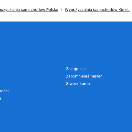
ożyczalnia samochodów Polska
Wypożyczalnia samochodów Kielce
Zaloguj się
a
Zapomniałeś hasła?
Stwórz konto
ności
e