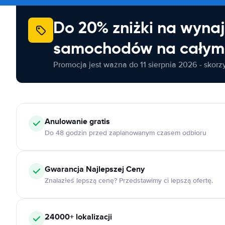
Do 20% zniżki na wyna
samochodów na całym 
Promocja jest ważna do 11 sierpnia 2026 - skorzys
Anulowanie
gratis
Do 48 godzin przed zaplanowanym czasem odbioru
Gwarancja Najlepszej Ceny
Znalazłeś lepszą cenę? Przedstawimy ci lepszą ofertę.
24000+
lokalizacji