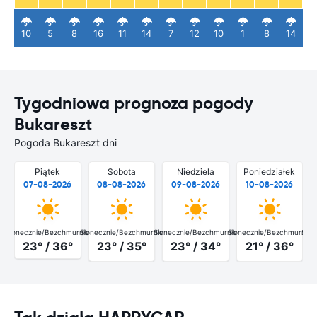
10
5
8
16
11
14
7
12
10
1
8
14
Tygodniowa prognoza pogody
Bukareszt
Pogoda Bukareszt dni
Piątek
Sobota
Niedziela
Poniedziałek
07-08-2026
08-08-2026
09-08-2026
10-08-2026
Słonecznie/Bezchmurnie
Słonecznie/Bezchmurnie
Słonecznie/Bezchmurnie
Słonecznie/Bezchmurnie
Słon
23° / 36°
23° / 35°
23° / 34°
21° / 36°