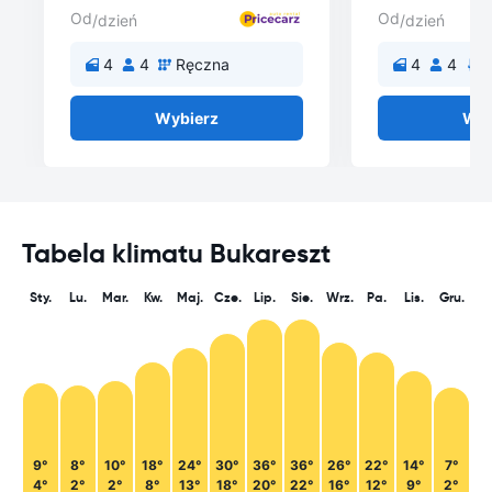
Od
Od
/dzień
/dzień
4
4
Ręczna
4
4
A
Wybierz
Wyb
Tabela klimatu Bukareszt
Sty.
Lu.
Mar.
Kw.
Maj.
Cze.
Lip.
Sie.
Wrz.
Pa.
Lis.
Gru.
9°
8°
10°
18°
24°
30°
36°
36°
26°
22°
14°
7°
4°
2°
2°
8°
13°
18°
20°
22°
16°
12°
9°
2°