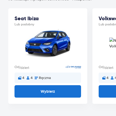
Seat Ibiza
Volksw
Lub podobny
Lub podob
Od
Od
/dzień
/dzień
4
4
Ręczna
4
Wybierz