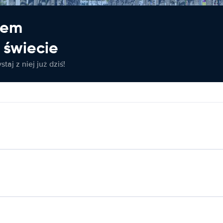
jem
świecie
taj z niej już dziś!