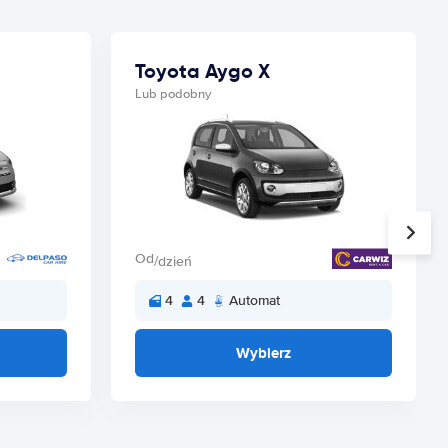
Toyota Aygo X
Lub podobny
Od
/dzień
4
4
Automat
Wybierz