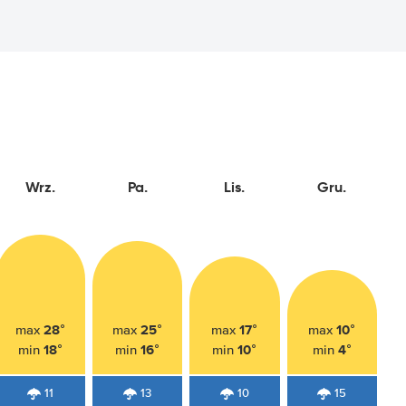
Wrz.
Pa.
Lis.
Gru.
28°
25°
17°
10°
max
max
max
max
18°
16°
10°
4°
min
min
min
min
11
13
10
15