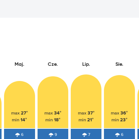
Maj.
Cze.
Lip.
Sie.
27°
34°
37°
36°
max
max
max
max
14°
18°
21°
23°
min
min
min
min
6
9
7
6