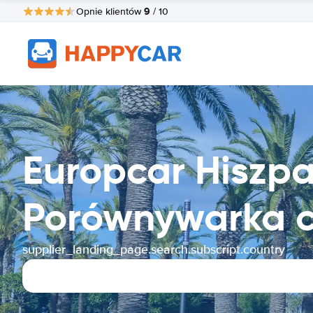
9
Opnie klientów
/ 10
Europcar Hiszp
Porównywarka 
supplier_landing_page.search.subscript.country