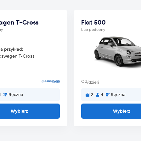
agen T-Cross
Fiat 500
ny
Lub podobny
Od
/dzień
4
Ręczna
2
4
Ręczna
Wybierz
Wybierz