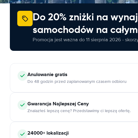
Do 20% zniżki na wyna
samochodów na całym 
Promocja jest ważna do 11 sierpnia 2026 - skorzys
Anulowanie
gratis
Do 48 godzin przed zaplanowanym czasem odbioru
Gwarancja Najlepszej Ceny
Znalazłeś lepszą cenę? Przedstawimy ci lepszą ofertę.
24000+
lokalizacji