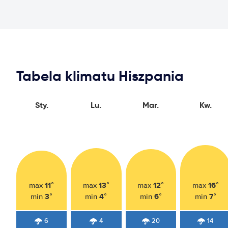
Tabela klimatu Hiszpania
Sty.
Lu.
Mar.
Kw.
11°
13°
12°
16°
max
max
max
max
3°
4°
6°
7°
min
min
min
min
6
4
20
14