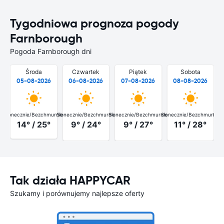
Tygodniowa prognoza pogody
Farnborough
Pogoda Farnborough dni
Środa
Czwartek
Piątek
Sobota
05-08-2026
06-08-2026
07-08-2026
08-08-2026
Słonecznie/Bezchmurnie
Słonecznie/Bezchmurnie
Słonecznie/Bezchmurnie
Słonecznie/Bezchmurnie
Słon
14° / 25°
9° / 24°
9° / 27°
11° / 28°
Tak działa HAPPYCAR
Szukamy i porównujemy najlepsze oferty