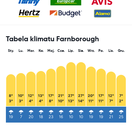
Tabela klimatu Farnborough
Sty.
Lu.
Mar.
Kw.
Maj.
Cze.
Lip.
Sie.
Wrz.
Pa.
Lis.
Gru.
8°
10°
12°
13°
17°
21°
27°
27°
20°
17°
12°
7°
3°
3°
4°
4°
8°
10°
13°
14°
11°
11°
7°
2°
19
7
20
18
23
16
10
10
19
19
21
25