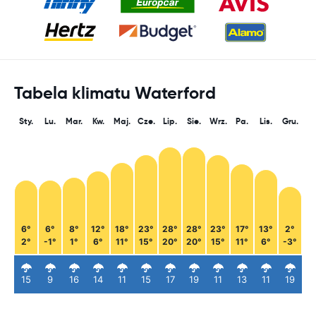
Tabela klimatu Waterford
Sty.
Lu.
Mar.
Kw.
Maj.
Cze.
Lip.
Sie.
Wrz.
Pa.
Lis.
Gru.
6°
6°
8°
12°
18°
23°
28°
28°
23°
17°
13°
2°
2°
-1°
1°
6°
11°
15°
20°
20°
15°
11°
6°
-3°
15
9
16
14
11
15
17
19
11
13
11
19