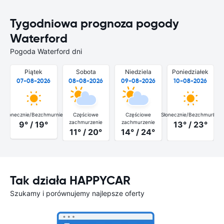
Tygodniowa prognoza pogody
Waterford
Pogoda Waterford dni
Piątek
Sobota
Niedziela
Poniedziałek
07-08-2026
08-08-2026
09-08-2026
10-08-2026
Słonecznie/Bezchmurnie
Częściowe
Częściowe
Słonecznie/Bezchmurnie
Słon
zachmurzenie
zachmurzenie
9° / 19°
13° / 23°
11° / 20°
14° / 24°
Tak działa HAPPYCAR
Szukamy i porównujemy najlepsze oferty