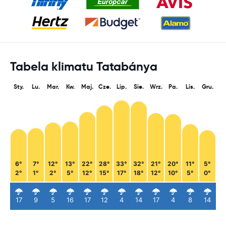
Tabela klimatu Tatabánya
Sty.
Lu.
Mar.
Kw.
Maj.
Cze.
Lip.
Sie.
Wrz.
Pa.
Lis.
Gru.
6°
7°
12°
13°
22°
28°
33°
32°
21°
20°
11°
5°
2°
1°
2°
5°
12°
15°
17°
18°
12°
10°
5°
0°
17
9
5
16
17
12
4
14
17
4
8
14