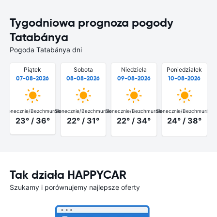
Tygodniowa prognoza pogody
Tatabánya
Pogoda Tatabánya dni
Piątek
Sobota
Niedziela
Poniedziałek
07-08-2026
08-08-2026
09-08-2026
10-08-2026
Słonecznie/Bezchmurnie
Słonecznie/Bezchmurnie
Słonecznie/Bezchmurnie
Słonecznie/Bezchmurnie
Słon
23° / 36°
22° / 31°
22° / 34°
24° / 38°
Tak działa HAPPYCAR
Szukamy i porównujemy najlepsze oferty