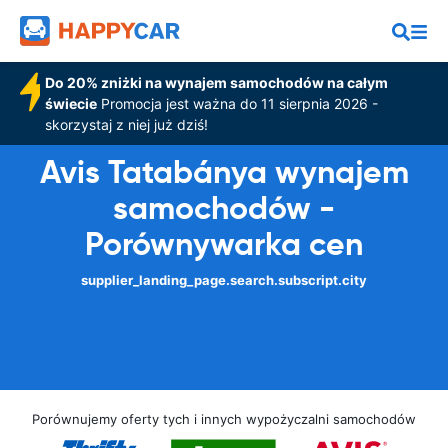
Do 20% zniżki na wynajem samochodów na całym
świecie
Promocja jest ważna do 11 sierpnia 2026 -
skorzystaj z niej już dziś!
Avis Tatabánya wynajem
samochodów -
Porównywarka cen
supplier_landing_page.search.subscript.city
Porównujemy oferty tych i innych wypożyczalni samochodów