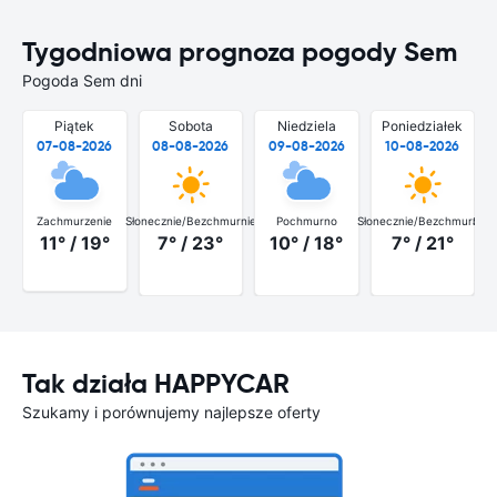
Tygodniowa prognoza pogody Sem
Pogoda Sem dni
Piątek
Sobota
Niedziela
Poniedziałek
07-08-2026
08-08-2026
09-08-2026
10-08-2026
Zachmurzenie
Słonecznie/Bezchmurnie
Pochmurno
Słonecznie/Bezchmurnie
Słon
11° / 19°
7° / 23°
10° / 18°
7° / 21°
Tak działa HAPPYCAR
Szukamy i porównujemy najlepsze oferty