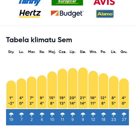
Tabela klimatu Sem
Sty.
Lu.
Mar.
Kw.
Maj.
Cze.
Lip.
Sie.
Wrz.
Pa.
Lis.
Gru.
1°
4°
7°
9°
15°
19°
20°
21°
16°
12°
8°
4°
-2°
0°
2°
4°
8°
13°
14°
14°
11°
8°
5°
0°
19
7
2
6
10
11
9
9
12
18
23
27