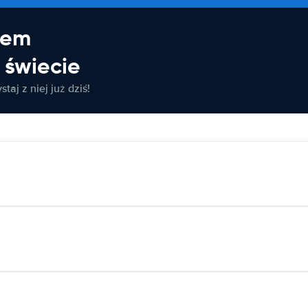
jem
świecie
taj z niej już dziś!