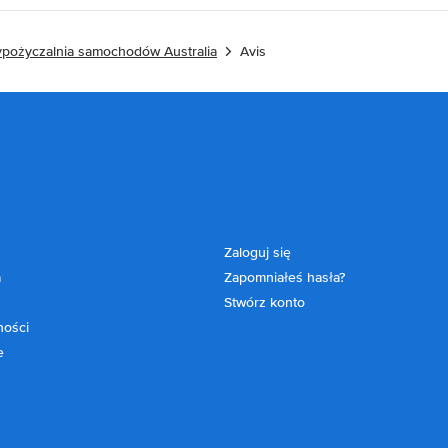
pożyczalnia samochodów Australia
Avis
Zaloguj się
a
Zapomniałeś hasła?
Stwórz konto
ności
e