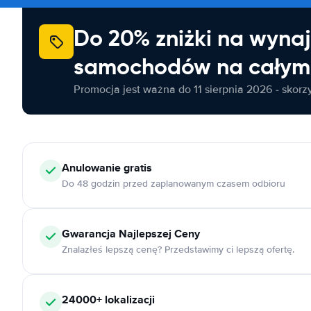
Do 20% zniżki na wyna
samochodów na całym 
Promocja jest ważna do 11 sierpnia 2026 - skorzys
Anulowanie
gratis
Do 48 godzin przed zaplanowanym czasem odbioru
Gwarancja Najlepszej Ceny
Znalazłeś lepszą cenę? Przedstawimy ci lepszą ofertę.
24000+
lokalizacji