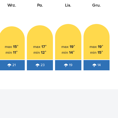
Wrz.
Pa.
Lis.
Gru.
15°
17°
19°
19°
max
max
max
max
11°
12°
14°
15°
min
min
min
min
21
23
19
14