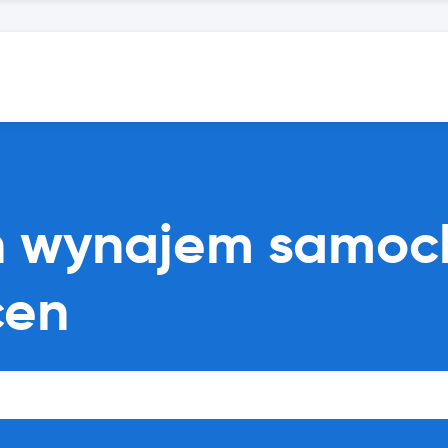
oln wynajem samo
cen