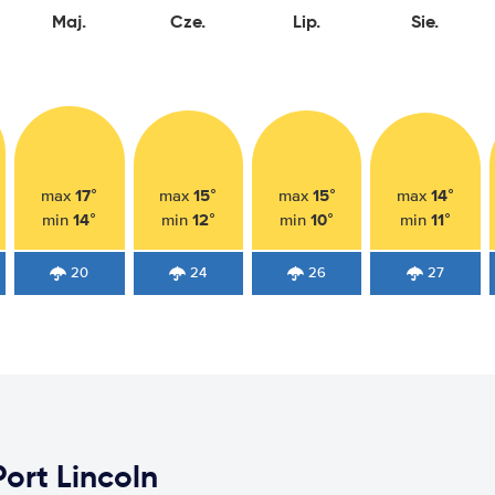
Maj.
Cze.
Lip.
Sie.
17°
15°
15°
14°
max
max
max
max
14°
12°
10°
11°
min
min
min
min
20
24
26
27
rt Lincoln