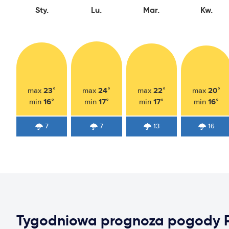
Sty.
Lu.
Mar.
Kw.
23°
24°
22°
20°
max
max
max
max
16°
17°
17°
16°
min
min
min
min
7
7
13
16
Tygodniowa prognoza pogody Po