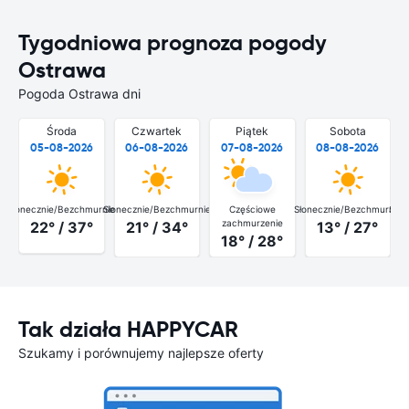
Tygodniowa prognoza pogody
Ostrawa
Pogoda Ostrawa dni
Środa
Czwartek
Piątek
Sobota
05-08-2026
06-08-2026
07-08-2026
08-08-2026
Słonecznie/Bezchmurnie
Słonecznie/Bezchmurnie
Częściowe
Słonecznie/Bezchmurnie
Słon
zachmurzenie
22° / 37°
21° / 34°
13° / 27°
18° / 28°
Tak działa HAPPYCAR
Szukamy i porównujemy najlepsze oferty