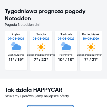
Tygodniowa prognoza pogody
Notodden
Pogoda Notodden dni
Piątek
Sobota
Niedziela
Poniedziałek
07-08-2026
08-08-2026
09-08-2026
10-08-2026
Zachmurzenie
Słonecznie/Bezchmurnie
Pochmurno
Słonecznie/Bezchmurnie
Słon
11° / 19°
7° / 23°
10° / 18°
7° / 21°
Tak działa HAPPYCAR
Szukamy i porównujemy najlepsze oferty