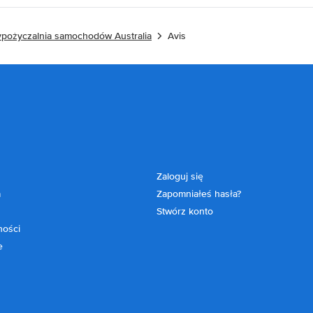
pożyczalnia samochodów Australia
Avis
Zaloguj się
a
Zapomniałeś hasła?
Stwórz konto
ności
e