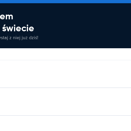
jem
świecie
taj z niej już dziś!