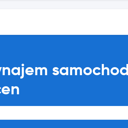
wynajem samocho
cen