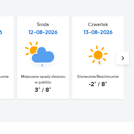
Środa
Czwartek
6
12-08-2026
13-08-2026
urnie
Miejscowe opady deszczu
Słonecznie/Bezchmurnie
-2° / 8°
w pobliżu
3° / 8°