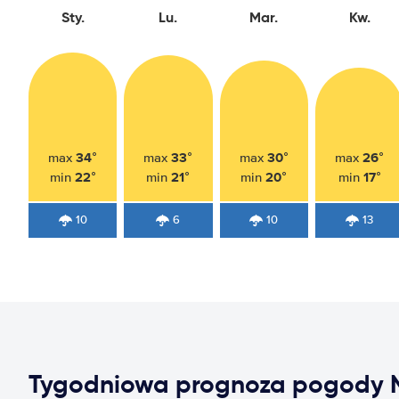
Sty.
Lu.
Mar.
Kw.
34°
33°
30°
26°
max
max
max
max
22°
21°
20°
17°
min
min
min
min
10
6
10
13
Tygodniowa prognoza pogody N