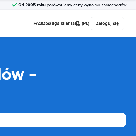
Od 2005 roku
porównujemy ceny wynajmu samochodów
FAQ
Obsługa klienta
(PL)
Zaloguj się
dów -