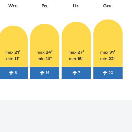
Wrz.
Pa.
Lis.
Gru.
21°
24°
27°
31°
max
max
max
max
11°
14°
16°
22°
min
min
min
min
8
14
7
20