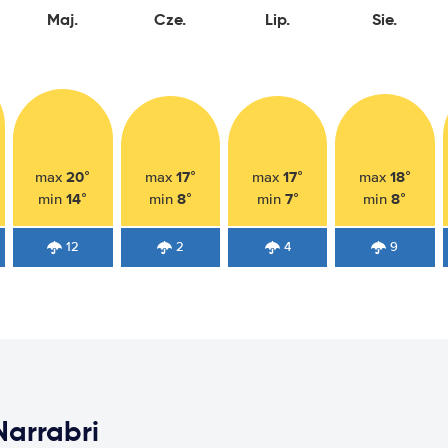
Maj.
Cze.
Lip.
Sie.
20°
17°
17°
18°
max
max
max
max
14°
8°
7°
8°
min
min
min
min
12
2
4
9
arrabri