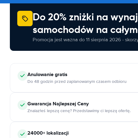
Do 20% zniżki na wyna
samochodów na całym 
Promocja jest ważna do 11 sierpnia 2026 - skorzys
Anulowanie
gratis
Do 48 godzin przed zaplanowanym czasem odbioru
Gwarancja Najlepszej Ceny
Znalazłeś lepszą cenę? Przedstawimy ci lepszą ofertę.
24000+
lokalizacji