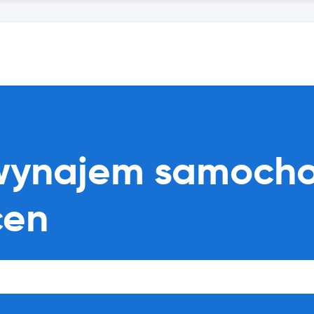
 wynajem samoch
cen