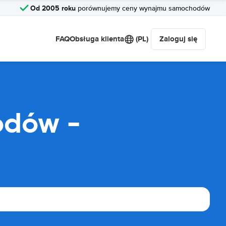
Od 2005 roku
porównujemy ceny wynajmu samochodów
FAQ
Obsługa klienta
(PL)
Zaloguj się
odów -