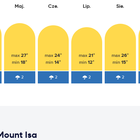
Maj.
Cze.
Lip.
Sie.
27°
24°
21°
26°
max
max
max
max
18°
14°
12°
15°
min
min
min
min
2
2
2
2
Mount Isa