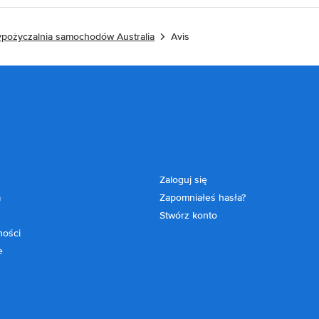
pożyczalnia samochodów Australia
Avis
Zaloguj się
a
Zapomniałeś hasła?
Stwórz konto
ności
e