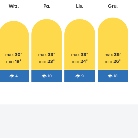
Wrz.
Pa.
Lis.
Gru.
30°
33°
33°
35°
max
max
max
max
19°
23°
24°
26°
min
min
min
min
4
10
9
18