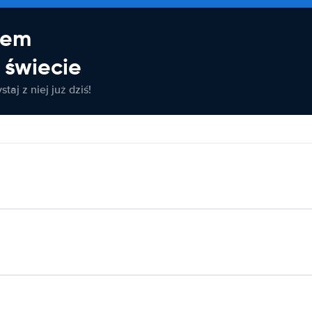
jem
świecie
taj z niej już dziś!