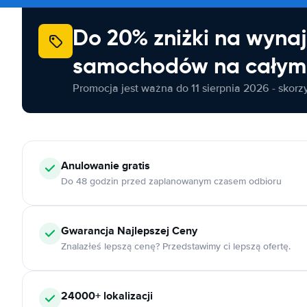
Do 20% zniżki na wyna
samochodów na całym 
Promocja jest ważna do 11 sierpnia 2026 - skorzys
Anulowanie
gratis
Do 48 godzin przed zaplanowanym czasem odbioru
Gwarancja Najlepszej Ceny
Znalazłeś lepszą cenę? Przedstawimy ci lepszą ofertę.
24000+
lokalizacji