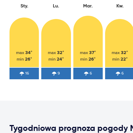
Sty.
Lu.
Mar.
Kw.
34°
32°
37°
32°
max
max
max
max
26°
24°
26°
22°
min
min
min
min
16
9
6
6
Tygodniowa prognoza pogody 