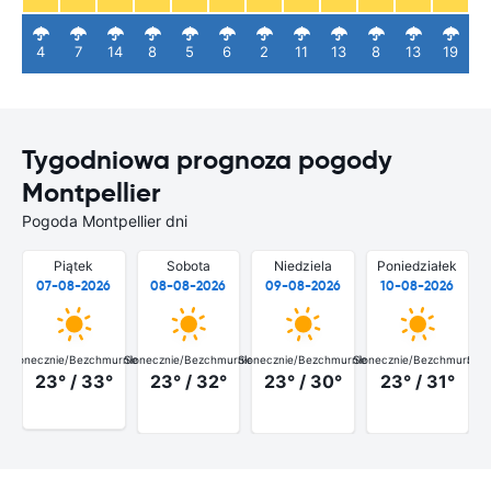
4
7
14
8
5
6
2
11
13
8
13
19
Tygodniowa prognoza pogody
Montpellier
Pogoda Montpellier dni
Piątek
Sobota
Niedziela
Poniedziałek
07-08-2026
08-08-2026
09-08-2026
10-08-2026
Słonecznie/Bezchmurnie
Słonecznie/Bezchmurnie
Słonecznie/Bezchmurnie
Słonecznie/Bezchmurnie
Słon
23° / 33°
23° / 32°
23° / 30°
23° / 31°