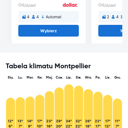
Od
Od
/dzień
/dzień
4
4
Automat
2
4
R
Wybierz
Wyb
Tabela klimatu Montpellier
Sty.
Lu.
Mar.
Kw.
Maj.
Cze.
Lip.
Sie.
Wrz.
Pa.
Lis.
Gru.
12°
13°
14°
17°
23°
29°
34°
32°
26°
22°
17°
11°
6°
7°
9°
10°
16°
20°
22°
22°
18°
17°
12°
7°