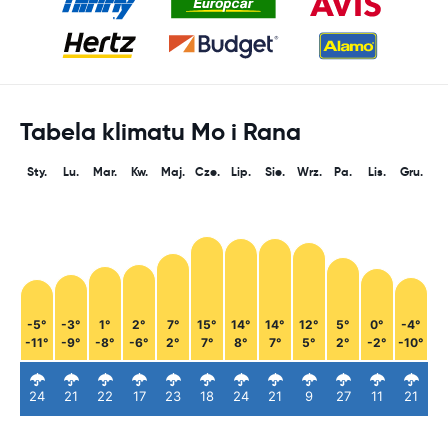
Tabela klimatu Mo i Rana
Sty.
Lu.
Mar.
Kw.
Maj.
Cze.
Lip.
Sie.
Wrz.
Pa.
Lis.
Gru.
-5°
-3°
1°
2°
7°
15°
14°
14°
12°
5°
0°
-4°
-11°
-9°
-8°
-6°
2°
7°
8°
7°
5°
2°
-2°
-10°
24
21
22
17
23
18
24
21
9
27
11
21