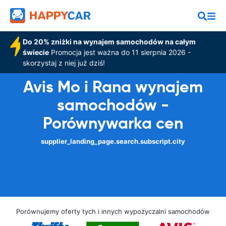
Do 20% zniżki na wynajem samochodów na całym
świecie
Promocja jest ważna do 11 sierpnia 2026 -
skorzystaj z niej już dziś!
Avis Mo i Rana wynajem
samochodów -
Porównywarka cen
supplier_landing_page.search.subscript.city
Porównujemy oferty tych i innych wypożyczalni samochodów