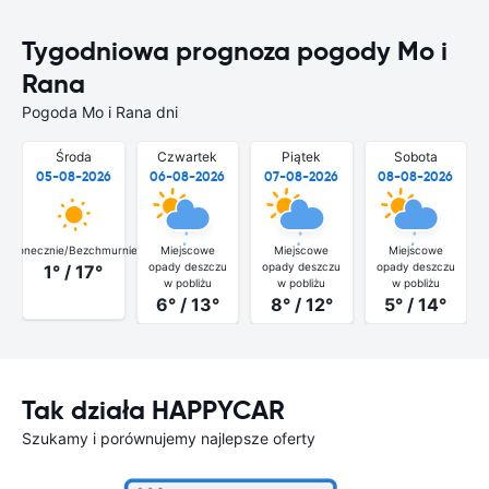
Tygodniowa prognoza pogody Mo i
Rana
Pogoda Mo i Rana dni
Środa
Czwartek
Piątek
Sobota
05-08-2026
06-08-2026
07-08-2026
08-08-2026
Słonecznie/Bezchmurnie
Miejscowe
Miejscowe
Miejscowe
opady deszczu
opady deszczu
opady deszczu
1° / 17°
w pobliżu
w pobliżu
w pobliżu
6° / 13°
8° / 12°
5° / 14°
Tak działa HAPPYCAR
Szukamy i porównujemy najlepsze oferty