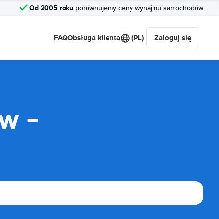
Od 2005 roku
porównujemy ceny wynajmu samochodów
FAQ
Obsługa klienta
(PL)
Zaloguj się
w -