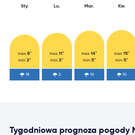
Sty.
Lu.
Mar.
Kw.
8°
11°
14°
15°
max
max
max
max
3°
3°
5°
5°
min
min
min
min
18
2
10
10
Tygodniowa prognoza pogody