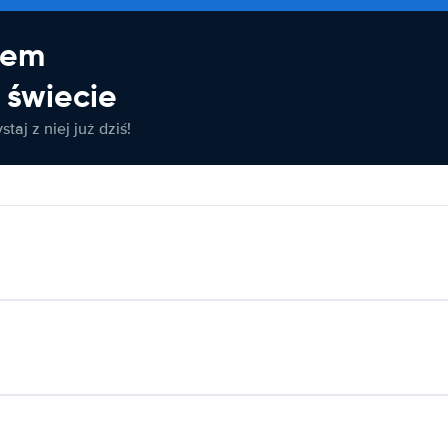
jem
świecie
taj z niej już dziś!