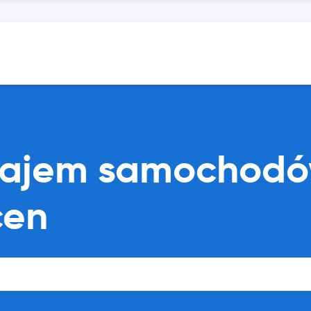
najem samochodó
cen