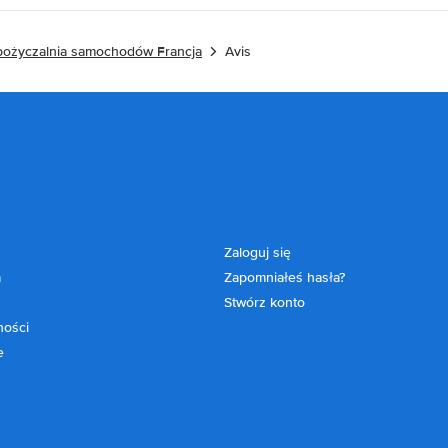
ożyczalnia samochodów Francja
Avis
Zaloguj się
a
Zapomniałeś hasła?
Stwórz konto
ności
e