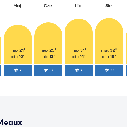
Maj.
Cze.
Lip.
Sie.
21°
25°
31°
32°
max
max
max
max
10°
13°
14°
16°
min
min
min
min
7
13
4
10
 Meaux