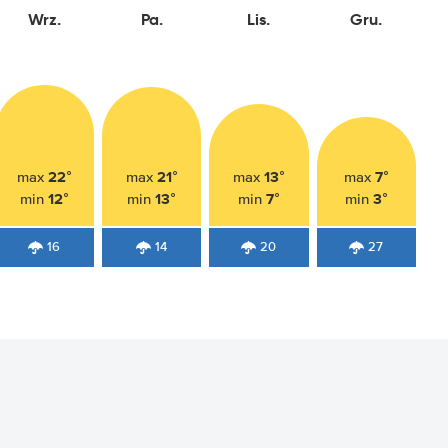
Wrz.
Pa.
Lis.
Gru.
22°
21°
13°
7°
max
max
max
max
12°
13°
7°
3°
min
min
min
min
16
14
20
27