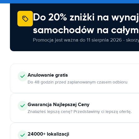
Do 20% zniżki na wyna
samochodów na całym 
Promocja jest ważna do 11 sierpnia 2026 - skorzys
Anulowanie
gratis
Do 48 godzin przed zaplanowanym czasem odbioru
Gwarancja Najlepszej Ceny
Znalazłeś lepszą cenę? Przedstawimy ci lepszą ofertę.
24000+
lokalizacji