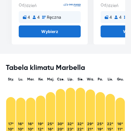
Od
Od
/dzień
/dzień
4
4
Ręczna
4
4
Wybierz
Wyb
Tabela klimatu Marbella
Sty.
Lu.
Mar.
Kw.
Maj.
Cze.
Lip.
Sie.
Wrz.
Pa.
Lis.
Gru.
17°
16°
16°
19°
25°
30°
32°
32°
29°
25°
22°
16°
10°
10°
10°
12°
16°
20°
23°
22°
21°
19°
15°
11°