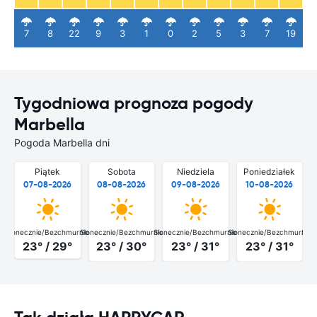
7
8
22
9
3
1
0
2
5
3
7
19
Tygodniowa prognoza pogody
Marbella
Pogoda Marbella dni
Piątek
Sobota
Niedziela
Poniedziałek
07-08-2026
08-08-2026
09-08-2026
10-08-2026
Słonecznie/Bezchmurnie
Słonecznie/Bezchmurnie
Słonecznie/Bezchmurnie
Słonecznie/Bezchmurnie
Słon
23° / 29°
23° / 30°
23° / 31°
23° / 31°