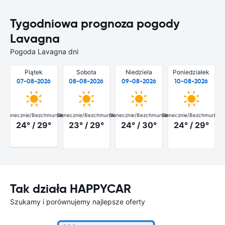
Tygodniowa prognoza pogody
Lavagna
Pogoda Lavagna dni
Piątek
Sobota
Niedziela
Poniedziałek
07-08-2026
08-08-2026
09-08-2026
10-08-2026
Słonecznie/Bezchmurnie
Słonecznie/Bezchmurnie
Słonecznie/Bezchmurnie
Słonecznie/Bezchmurnie
Słon
24° / 29°
23° / 29°
24° / 30°
24° / 29°
Tak działa HAPPYCAR
Szukamy i porównujemy najlepsze oferty