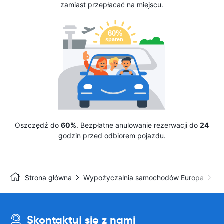
zamiast przepłacać na miejscu.
Oszczędź do
60%
. Bezpłatne anulowanie rezerwacji do
24
godzin przed odbiorem pojazdu.
Strona główna
Wypożyczalnia samochodów Europa
Wy
Skontaktuj się z nami