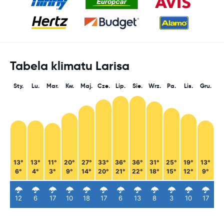
Tabela klimatu Larisa
Sty.
Lu.
Mar.
Kw.
Maj.
Cze.
Lip.
Sie.
Wrz.
Pa.
Lis.
Gru.
13°
13°
11°
20°
27°
33°
36°
36°
31°
25°
19°
13°
6°
4°
3°
9°
14°
20°
21°
22°
18°
15°
12°
9°
12
6
17
10
18
17
6
13
8
3
10
17