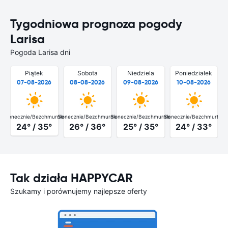
Tygodniowa prognoza pogody
Larisa
Pogoda Larisa dni
Piątek
Sobota
Niedziela
Poniedziałek
07-08-2026
08-08-2026
09-08-2026
10-08-2026
Słonecznie/Bezchmurnie
Słonecznie/Bezchmurnie
Słonecznie/Bezchmurnie
Słonecznie/Bezchmurnie
Słon
24° / 35°
26° / 36°
25° / 35°
24° / 33°
Tak działa HAPPYCAR
Szukamy i porównujemy najlepsze oferty