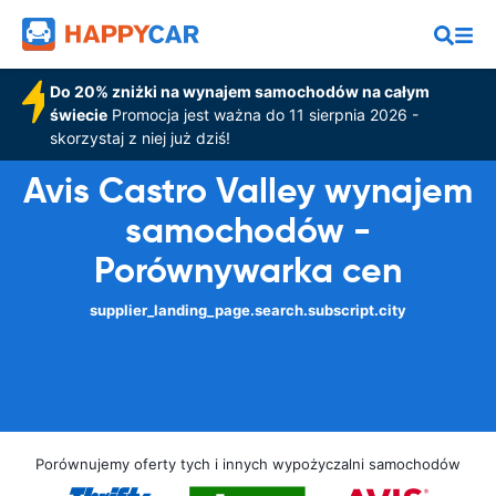
Do 20% zniżki na wynajem samochodów na całym
świecie
Promocja jest ważna do 11 sierpnia 2026 -
skorzystaj z niej już dziś!
Avis Castro Valley wynajem
samochodów -
Porównywarka cen
supplier_landing_page.search.subscript.city
Porównujemy oferty tych i innych wypożyczalni samochodów