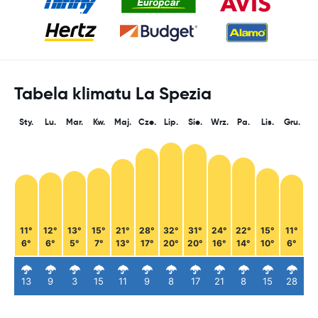
Tabela klimatu La Spezia
Sty.
Lu.
Mar.
Kw.
Maj.
Cze.
Lip.
Sie.
Wrz.
Pa.
Lis.
Gru.
11°
12°
13°
15°
21°
28°
32°
31°
24°
22°
15°
11°
6°
6°
5°
7°
13°
17°
20°
20°
16°
14°
10°
6°
13
9
3
15
11
9
8
17
21
8
15
28