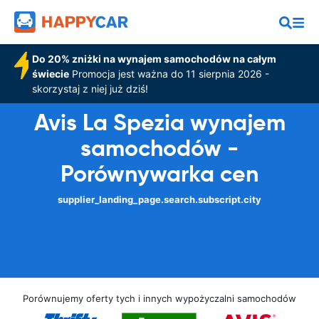
Do 20% zniżki na wynajem samochodów na całym
świecie
Promocja jest ważna do 11 sierpnia 2026 -
skorzystaj z niej już dziś!
Avis La Spezia wynajem
samochodów -
Porównywarka cen
supplier_landing_page.search.subscript.city
Porównujemy oferty tych i innych wypożyczalni samochodów