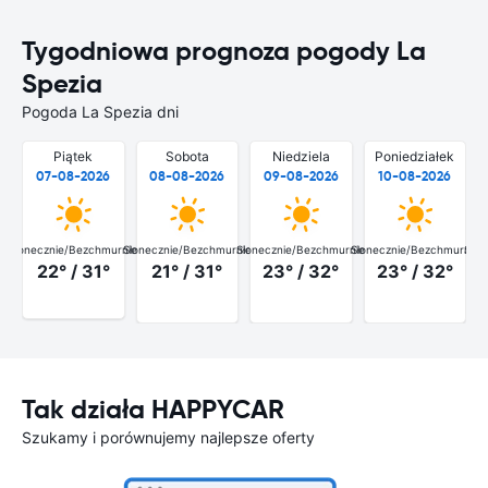
Tygodniowa prognoza pogody La
Spezia
Pogoda La Spezia dni
Piątek
Sobota
Niedziela
Poniedziałek
07-08-2026
08-08-2026
09-08-2026
10-08-2026
Słonecznie/Bezchmurnie
Słonecznie/Bezchmurnie
Słonecznie/Bezchmurnie
Słonecznie/Bezchmurnie
Słon
22° / 31°
21° / 31°
23° / 32°
23° / 32°
Tak działa HAPPYCAR
Szukamy i porównujemy najlepsze oferty