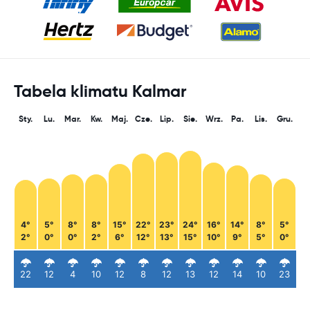
Tabela klimatu Kalmar
Sty.
Lu.
Mar.
Kw.
Maj.
Cze.
Lip.
Sie.
Wrz.
Pa.
Lis.
Gru.
4°
5°
8°
8°
15°
22°
23°
24°
16°
14°
8°
5°
2°
0°
0°
2°
6°
12°
13°
15°
10°
9°
5°
0°
22
12
4
10
12
8
12
13
12
14
10
23