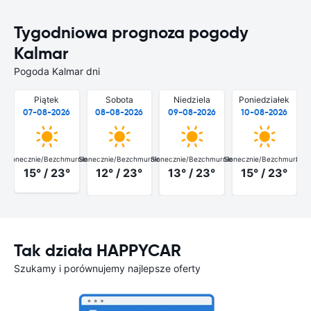
Tygodniowa prognoza pogody
Kalmar
Pogoda Kalmar dni
Piątek
Sobota
Niedziela
Poniedziałek
07-08-2026
08-08-2026
09-08-2026
10-08-2026
Słonecznie/Bezchmurnie
Słonecznie/Bezchmurnie
Słonecznie/Bezchmurnie
Słonecznie/Bezchmurnie
Słon
15° / 23°
12° / 23°
13° / 23°
15° / 23°
Tak działa HAPPYCAR
Szukamy i porównujemy najlepsze oferty