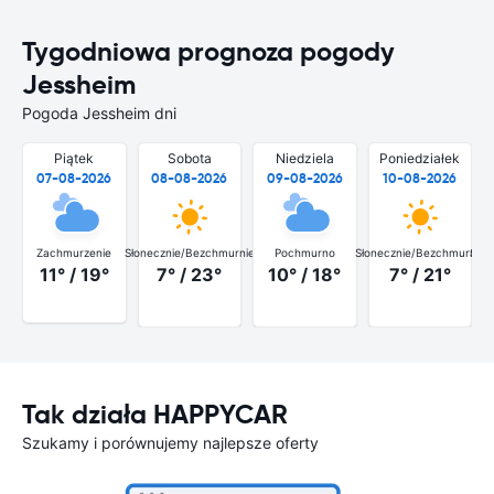
Tygodniowa prognoza pogody
Jessheim
Pogoda Jessheim dni
Piątek
Sobota
Niedziela
Poniedziałek
07-08-2026
08-08-2026
09-08-2026
10-08-2026
Zachmurzenie
Słonecznie/Bezchmurnie
Pochmurno
Słonecznie/Bezchmurnie
Słon
11° / 19°
7° / 23°
10° / 18°
7° / 21°
Tak działa HAPPYCAR
Szukamy i porównujemy najlepsze oferty