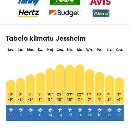
Tabela klimatu Jessheim
Sty.
Lu.
Mar.
Kw.
Maj.
Cze.
Lip.
Sie.
Wrz.
Pa.
Lis.
Gru.
-3°
0°
6°
9°
16°
22°
21°
22°
14°
10°
4°
1°
-9°
-8°
-3°
1°
5°
10°
10°
11°
7°
4°
2°
-4°
15
8
3
6
14
14
17
14
14
16
21
26