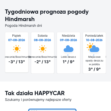
Tygodniowa prognoza pogody
Hindmarsh
Pogoda Hindmarsh dni
Piątek
Sobota
Niedziela
Poniedziałek
07-08-2026
08-08-2026
09-08-2026
10-08-2026
Słonecznie/Bezchmurnie
Słonecznie/Bezchmurnie
Lekki deszcz
Miejscowe
Słon
opady deszczu
-3° / 13°
-2° / 13°
1° / 9°
w pobliżu
3° / 9°
Tak działa HAPPYCAR
Szukamy i porównujemy najlepsze oferty