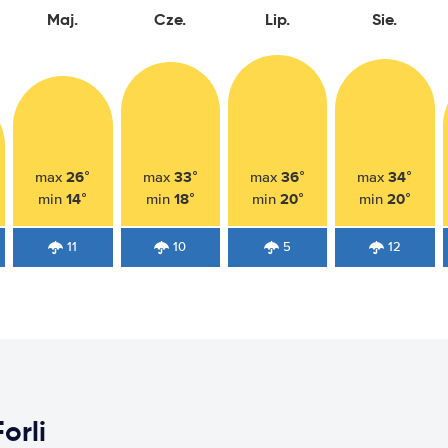
Maj.
Cze.
Lip.
Sie.
26°
33°
36°
34°
max
max
max
max
14°
18°
20°
20°
min
min
min
min
11
10
5
12
orli