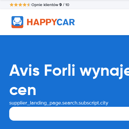
9
Opnie klientów
/ 10
Avis Forli wyn
cen
supplier_landing_page.search.subscript.city