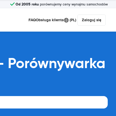
Od 2005 roku
porównujemy ceny wynajmu samochodów
FAQ
Obsługa klienta
(PL)
Zaloguj się
 - Porównywarka