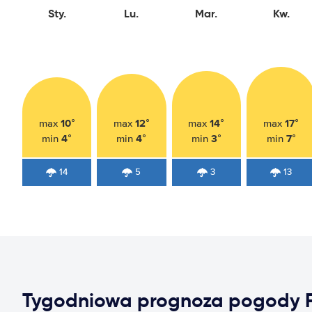
Sty.
Lu.
Mar.
Kw.
10°
12°
14°
17°
max
max
max
max
4°
4°
3°
7°
min
min
min
min
14
5
3
13
Tygodniowa prognoza pogody F