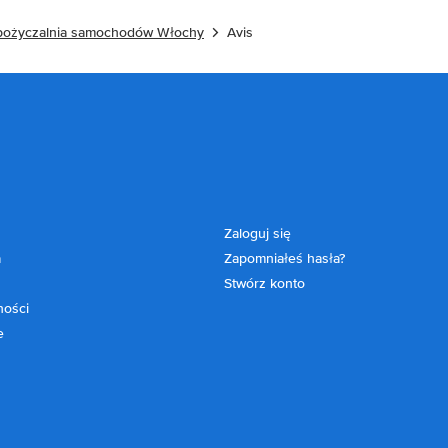
ożyczalnia samochodów Włochy
Avis
Zaloguj się
a
Zapomniałeś hasła?
Stwórz konto
ności
e