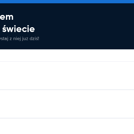
jem
świecie
taj z niej już dziś!