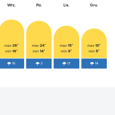
Wrz.
Pa.
Lis.
Gru.
26°
24°
15°
10°
max
max
max
max
16°
14°
9°
5°
min
min
min
min
16
3
17
14