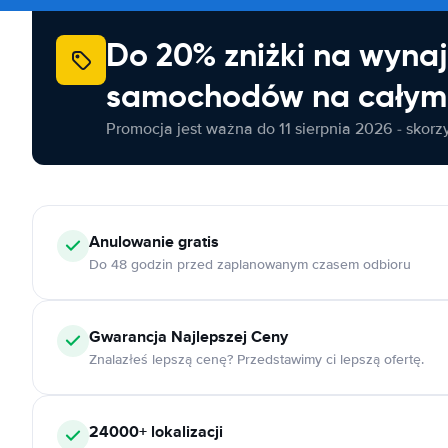
Do 20% zniżki na wyna
samochodów na całym 
Promocja jest ważna do 11 sierpnia 2026 - skorzys
Anulowanie
gratis
Do 48 godzin przed zaplanowanym czasem odbioru
Gwarancja Najlepszej Ceny
Znalazłeś lepszą cenę? Przedstawimy ci lepszą ofertę.
24000+
lokalizacji