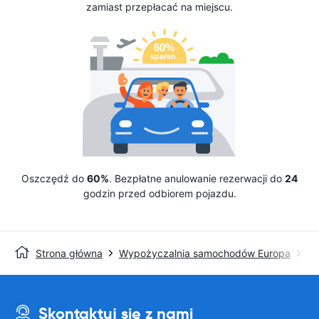
zamiast przepłacać na miejscu.
Oszczędź do
60%
. Bezpłatne anulowanie rezerwacji do
24
godzin przed odbiorem pojazdu.
Strona główna
Wypożyczalnia samochodów Europa
Wy
Skontaktuj się z nami