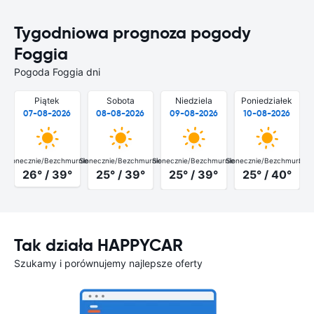
Tygodniowa prognoza pogody
Foggia
Pogoda Foggia dni
Piątek
Sobota
Niedziela
Poniedziałek
07-08-2026
08-08-2026
09-08-2026
10-08-2026
Słonecznie/Bezchmurnie
Słonecznie/Bezchmurnie
Słonecznie/Bezchmurnie
Słonecznie/Bezchmurnie
Słon
26° / 39°
25° / 39°
25° / 39°
25° / 40°
Tak działa HAPPYCAR
Szukamy i porównujemy najlepsze oferty