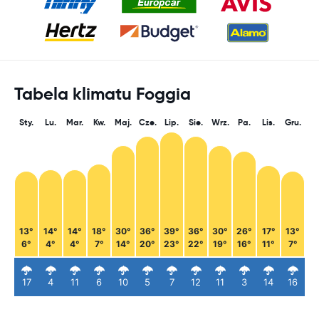
Tabela klimatu Foggia
Sty.
Lu.
Mar.
Kw.
Maj.
Cze.
Lip.
Sie.
Wrz.
Pa.
Lis.
Gru.
13°
14°
14°
18°
30°
36°
39°
36°
30°
26°
17°
13°
6°
4°
4°
7°
14°
20°
23°
22°
19°
16°
11°
7°
17
4
11
6
10
5
7
12
11
3
14
16