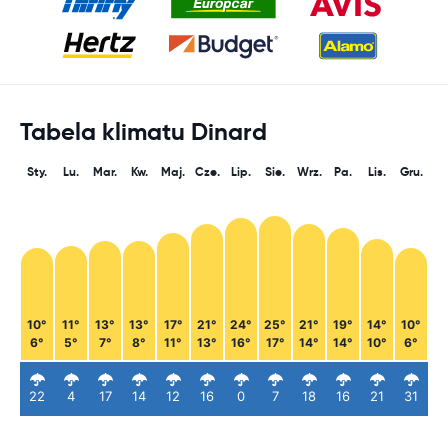
Tabela klimatu Dinard
Sty.
Lu.
Mar.
Kw.
Maj.
Cze.
Lip.
Sie.
Wrz.
Pa.
Lis.
Gru.
10°
11°
13°
13°
17°
21°
24°
25°
21°
19°
14°
10°
6°
5°
7°
8°
11°
13°
16°
17°
14°
14°
10°
6°
22
4
17
14
12
16
0
7
18
16
21
31