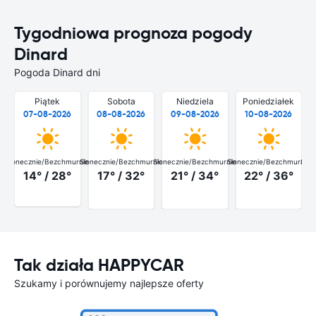
Tygodniowa prognoza pogody
Dinard
Pogoda Dinard dni
Piątek
Sobota
Niedziela
Poniedziałek
07-08-2026
08-08-2026
09-08-2026
10-08-2026
Słonecznie/Bezchmurnie
Słonecznie/Bezchmurnie
Słonecznie/Bezchmurnie
Słonecznie/Bezchmurnie
Słon
14° / 28°
17° / 32°
21° / 34°
22° / 36°
Tak działa HAPPYCAR
Szukamy i porównujemy najlepsze oferty