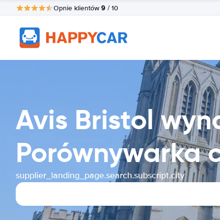
9
Opnie klientów
/ 10
Avis Bristol w
Porównywarka 
supplier_landing_page.search.subscript.city