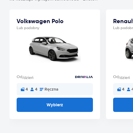
Volkswagen Polo
Renaul
Lub podobny
Lub podob
Od
Od
/dzień
/dzień
4
4
Ręczna
4
Wybierz