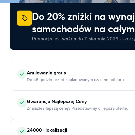
Do 20% zniżki na wyna
samochodów na całym 
Promocja jest ważna do 11 sierpnia 2026 - skorzys
Anulowanie
gratis
Do 48 godzin przed zaplanowanym czasem odbioru
Gwarancja Najlepszej Ceny
Znalazłeś lepszą cenę? Przedstawimy ci lepszą ofertę.
24000+
lokalizacji