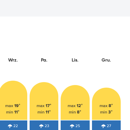
Wrz.
Pa.
Lis.
Gru.
19°
17°
12°
8°
max
max
max
max
11°
11°
8°
3°
min
min
min
min
22
23
25
27