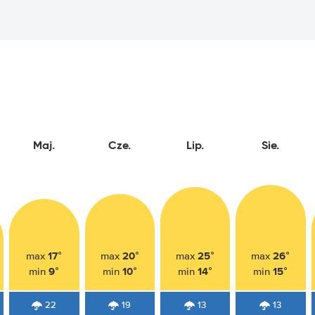
Maj.
Cze.
Lip.
Sie.
17°
20°
25°
26°
max
max
max
max
9°
10°
14°
15°
min
min
min
min
22
19
13
13