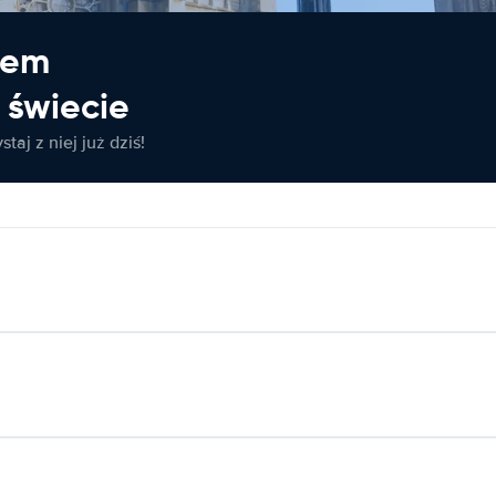
jem
świecie
taj z niej już dziś!