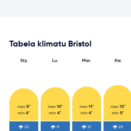
Tabela klimatu Bristol
Sty.
Lu.
Mar.
Kw.
8°
10°
11°
13°
max
max
max
max
4°
4°
4°
5°
min
min
min
min
22
11
21
20