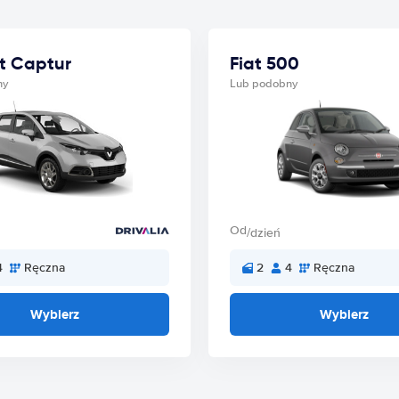
t Captur
Fiat 500
ny
Lub podobny
Od
/dzień
4
Ręczna
2
4
Ręczna
Wybierz
Wybierz