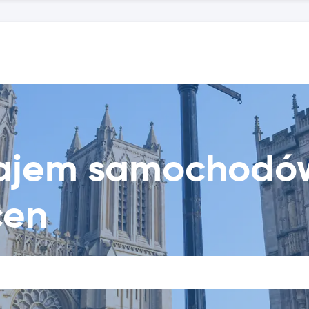
ynajem samochodó
cen