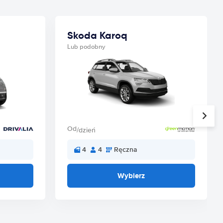
Skoda Karoq
Lub podobny
Od
/dzień
4
4
Ręczna
Wybierz