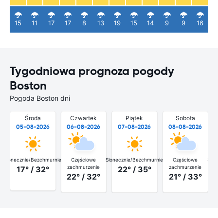
15
11
17
17
8
13
19
15
14
9
9
16
Tygodniowa prognoza pogody
Boston
Pogoda Boston dni
Środa
Czwartek
Piątek
Sobota
05-08-2026
06-08-2026
07-08-2026
08-08-2026
Słonecznie/Bezchmurnie
Częściowe
Słonecznie/Bezchmurnie
Częściowe
Słon
zachmurzenie
zachmurzenie
17° / 32°
22° / 35°
22° / 32°
21° / 33°