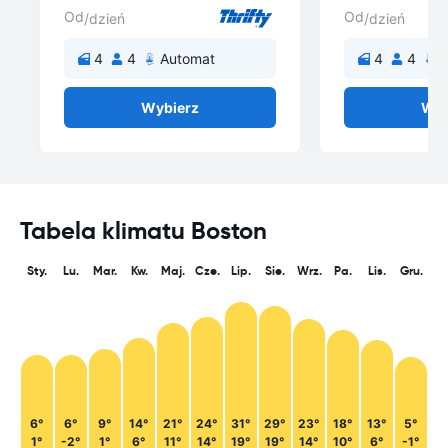
Od
Od
/dzień
/dzień
4
4
Automat
4
4
A
Wybierz
Wyb
Tabela klimatu Boston
Sty.
Lu.
Mar.
Kw.
Maj.
Cze.
Lip.
Sie.
Wrz.
Pa.
Lis.
Gru.
6°
6°
9°
14°
21°
24°
31°
29°
23°
18°
13°
5°
1°
-2°
1°
6°
11°
14°
19°
19°
14°
10°
6°
-1°