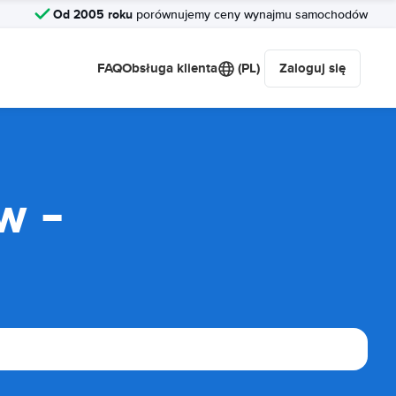
Od 2005 roku
porównujemy ceny wynajmu samochodów
FAQ
Obsługa klienta
(PL)
Zaloguj się
w -