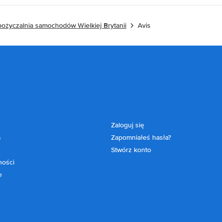
ożyczalnia samochodów Wielkiej Brytanii
Avis
Zaloguj się
a
Zapomniałeś hasła?
Stwórz konto
ności
e