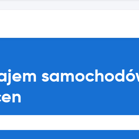
najem samochodó
cen