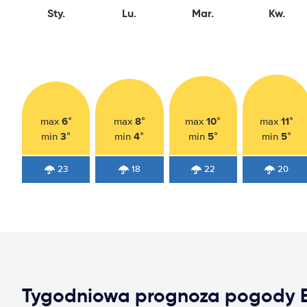
Sty.
Lu.
Mar.
Kw.
6°
8°
10°
11°
max
max
max
max
3°
4°
5°
5°
min
min
min
min
23
18
22
20
Tygodniowa prognoza pogody B