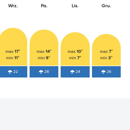
Wrz.
Pa.
Lis.
Gru.
17°
14°
10°
7°
max
max
max
max
11°
9°
7°
3°
min
min
min
min
22
28
24
26