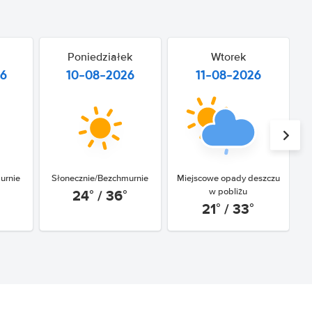
Poniedziałek
Wtorek
26
10-08-2026
11-08-2026
urnie
Słonecznie/Bezchmurnie
Miejscowe opady deszczu
M
24° / 36°
w pobliżu
21° / 33°