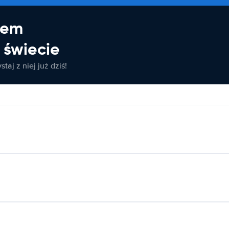
jem
świecie
taj z niej już dziś!