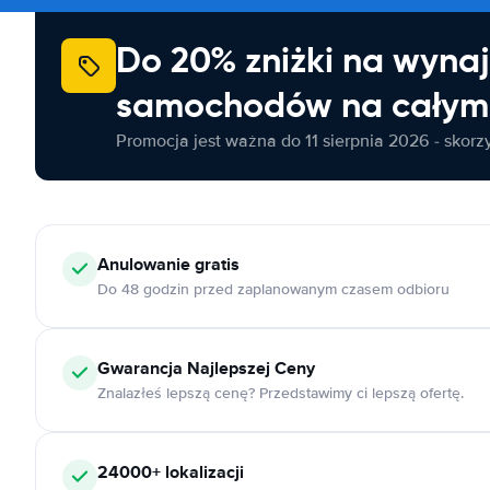
Do 20% zniżki na wyna
samochodów na całym 
Promocja jest ważna do 11 sierpnia 2026 - skorzys
Anulowanie
gratis
Do 48 godzin przed zaplanowanym czasem odbioru
Gwarancja Najlepszej Ceny
Znalazłeś lepszą cenę? Przedstawimy ci lepszą ofertę.
24000+
lokalizacji