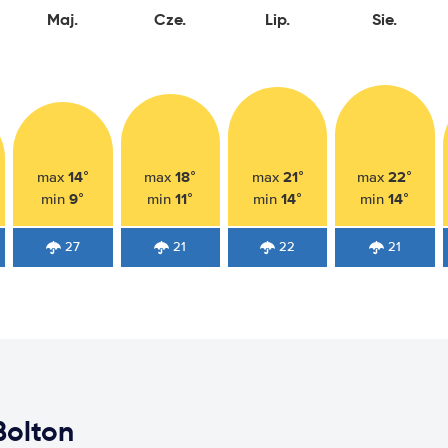
Maj.
Cze.
Lip.
Sie.
14°
18°
21°
22°
max
max
max
max
9°
11°
14°
14°
min
min
min
min
27
21
22
21
olton