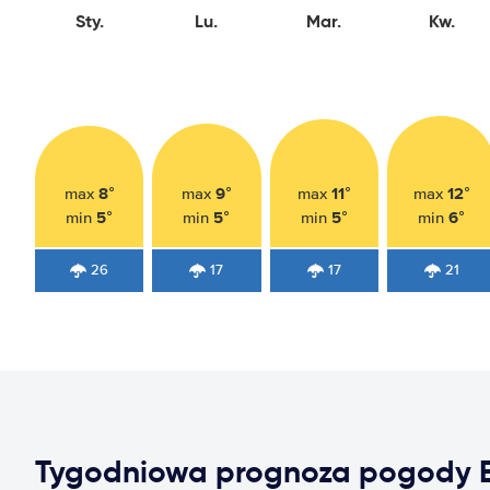
Sty.
Lu.
Mar.
Kw.
8°
9°
11°
12°
max
max
max
max
5°
5°
5°
6°
min
min
min
min
26
17
17
21
Tygodniowa prognoza pogody 