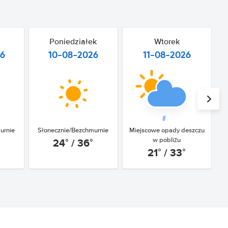
Poniedziałek
Wtorek
26
10-08-2026
11-08-2026
urnie
Słonecznie/Bezchmurnie
Miejscowe opady deszczu
M
24° / 36°
w pobliżu
21° / 33°