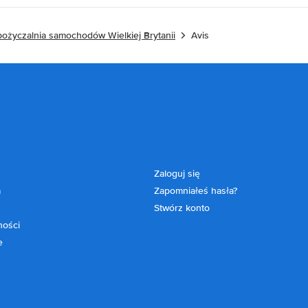
ożyczalnia samochodów Wielkiej Brytanii
Avis
Zaloguj się
a
Zapomniałeś hasła?
Stwórz konto
ności
e