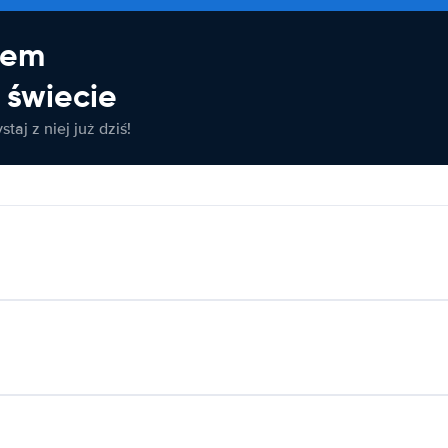
jem
świecie
taj z niej już dziś!