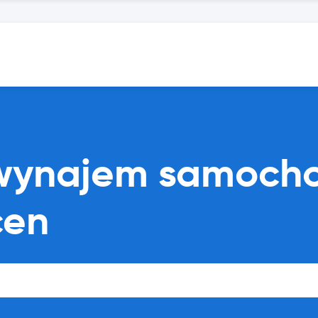
 wynajem samoch
cen