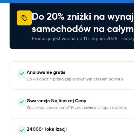
Do 20% zniżki na wyna
samochodów na całym 
Promocja jest ważna do 11 sierpnia 2026 - skorzys
Anulowanie
gratis
Do 48 godzin przed zaplanowanym czasem odbioru
Gwarancja Najlepszej Ceny
Znalazłeś lepszą cenę? Przedstawimy ci lepszą ofertę.
24000+
lokalizacji