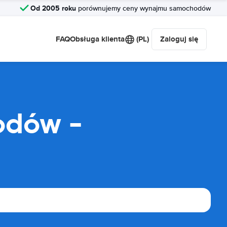
Od 2005 roku
porównujemy ceny wynajmu samochodów
FAQ
Obsługa klienta
(PL)
Zaloguj się
odów -