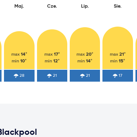
Maj.
Cze.
Lip.
Sie.
14°
17°
20°
21°
max
max
max
max
10°
12°
14°
15°
min
min
min
min
28
21
21
17
Blackpool