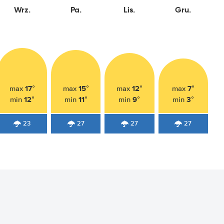
Wrz.
Pa.
Lis.
Gru.
17°
15°
12°
7°
max
max
max
max
12°
11°
9°
3°
min
min
min
min
23
27
27
27