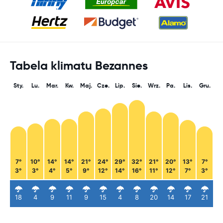
Tabela klimatu Bezannes
Sty.
Lu.
Mar.
Kw.
Maj.
Cze.
Lip.
Sie.
Wrz.
Pa.
Lis.
Gru.
7°
10°
14°
14°
21°
24°
29°
32°
21°
20°
13°
7°
3°
3°
4°
5°
9°
12°
14°
16°
11°
12°
7°
3°
18
4
9
11
9
15
4
8
20
14
17
21