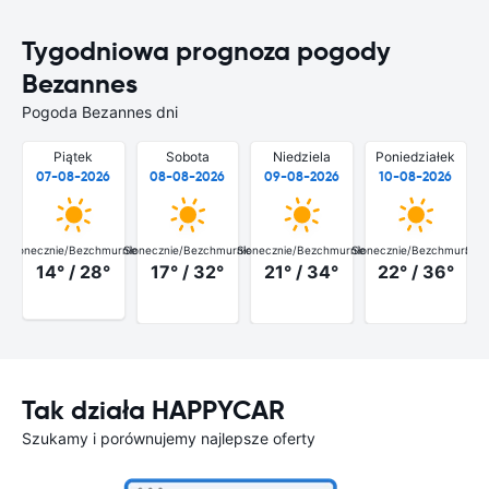
Tygodniowa prognoza pogody
Bezannes
Pogoda Bezannes dni
Piątek
Sobota
Niedziela
Poniedziałek
07-08-2026
08-08-2026
09-08-2026
10-08-2026
Słonecznie/Bezchmurnie
Słonecznie/Bezchmurnie
Słonecznie/Bezchmurnie
Słonecznie/Bezchmurnie
Słon
14° / 28°
17° / 32°
21° / 34°
22° / 36°
Tak działa HAPPYCAR
Szukamy i porównujemy najlepsze oferty